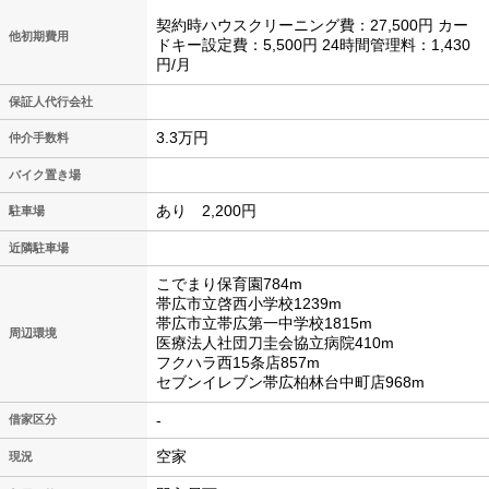
契約時ハウスクリーニング費：27,500円 カー
他初期費用
ドキー設定費：5,500円 24時間管理料：1,430
円/月
保証人代行会社
3.3万円
仲介手数料
バイク置き場
あり 2,200円
駐車場
近隣駐車場
こでまり保育園784m
帯広市立啓西小学校1239m
帯広市立帯広第一中学校1815m
周辺環境
医療法人社団刀圭会協立病院410m
フクハラ西15条店857m
セブンイレブン帯広柏林台中町店968m
-
借家区分
空家
現況