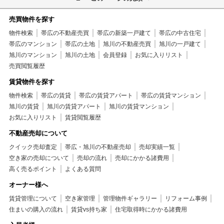
売買物件を探す
物件検索
帯広の不動産売買
帯広の新築一戸建て
帯広の中古住宅
帯広のマンション
帯広の土地
旭川の不動産売買
旭川の一戸建て
旭川のマンション
旭川の土地
会員登録
お気に入りリスト
売買閲覧履歴
賃貸物件を探す
物件検索
帯広の賃貸
帯広の賃貸アパート
帯広の賃貸マンション
旭川の賃貸
旭川の賃貸アパート
旭川の賃貸マンション
お気に入りリスト
賃貸閲覧履歴
不動産売却について
クイック売却査定
帯広・旭川の不動産売却
売却実績一覧
空き家の売却について
売却の流れ
売却にかかる諸費用
高く売るポイント
よくある質問
オーナー様へ
賃貸管理について
空き家管理
管理物件ギャラリー
リフォーム事例
住まいの購入の流れ
賃貸vs持ち家
住宅取得時にかかる諸費用