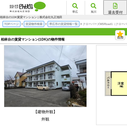
帯広
旭川
退去受付
帯広店
柏林台の1DK賃貸マンション | 株式会社丸正池田
旭川店
TOPページ
賃貸物件検索
帯広市の賃貸情報一覧
クローバーズMSRoad1（クロー
柏林台の賃貸マンション(1DK)の物件情報
【建物外観】
外観