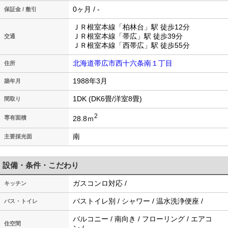
0ヶ月 / -
保証金 / 敷引
ＪＲ根室本線「柏林台」駅 徒歩12分
ＪＲ根室本線「帯広」駅 徒歩39分
交通
ＪＲ根室本線「西帯広」駅 徒歩55分
北海道帯広市西十六条南１丁目
住所
1988年3月
築年月
1DK (DK6畳/洋室8畳)
間取り
2
28.8ｍ
専有面積
南
主要採光面
設備・条件・こだわり
ガスコンロ対応 /
キッチン
バストイレ別 / シャワー / 温水洗浄便座 /
バス・トイレ
バルコニー / 南向き / フローリング / エアコ
住空間