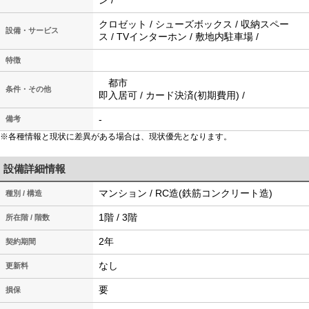
ン /
クロゼット / シューズボックス / 収納スペー
設備・サービス
ス / TVインターホン / 敷地内駐車場 /
特徴
都市
条件・その他
即入居可 / カード決済(初期費用) /
-
備考
※各種情報と現状に差異がある場合は、現状優先となります。
設備詳細情報
マンション / RC造(鉄筋コンクリート造)
種別 / 構造
1階 / 3階
所在階 / 階数
2年
契約期間
なし
更新料
要
損保