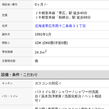
0ヶ月 / -
保証金 / 敷引
ＪＲ根室本線「帯広」駅 徒歩40分
交通
ＪＲ根室本線「柏林台」駅 徒歩68分
北海道帯広市西十二条南３１丁目
住所
1991年1月
築年月
1DK (DK6畳/洋室6畳)
間取り
2
24.3ｍ
専有面積
南
主要採光面
設備・条件・こだわり
ガスコンロ対応 /
キッチン
バストイレ別 / シャワー / シャワー付洗面
台 / 温水洗浄便座 / 洗面化粧台 / ペット相談
バス・トイレ
可 /