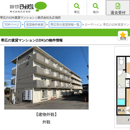
帯広
旭川
退去受付
帯広店
帯広の1DK賃貸マンション | 株式会社丸正池田
旭川店
TOPページ
賃貸物件検索
帯広市の賃貸情報一覧
ローデハイム 帯広の1DK賃貸マン
帯広の賃貸マンション(1DK)の物件情報
【建物外観】
外観