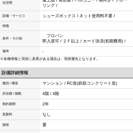
最上階 / 角部屋 / バルコニー / 南向き / フロー
住空間
リング /
シューズボックス / ネット使用料不要 /
設備・サービス
特徴
プロパン
条件・その他
即入居可 / ２Ｆ以上 / カード決済(初期費用) /
-
備考
※各種情報と現状に差異がある場合は、現状優先となります。
設備詳細情報
マンション / RC造(鉄筋コンクリート造)
種別 / 構造
4階 / 4階
所在階 / 階数
2年
契約期間
なし
更新料
要
損保