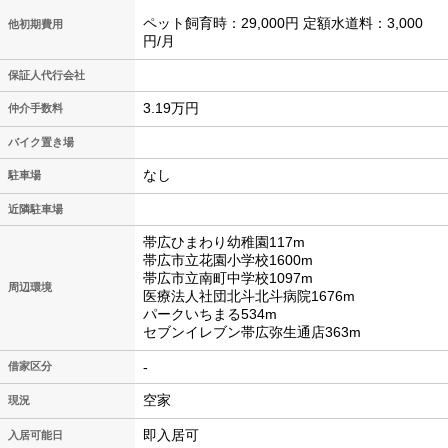
ペット飼育時：29,000円 定額水道料：3,000
他初期費用
円/月
保証人代行会社
3.19万円
仲介手数料
バイク置き場
なし
駐車場
近隣駐車場
帯広ひまわり幼稚園117m
帯広市立花園小学校1600m
帯広市立南町中学校1097m
周辺環境
医療法人社団北斗北斗病院1676m
パークいちまる534m
セブンイレブン帯広弥生通店363m
-
借家区分
空家
現況
即入居可
入居可能日