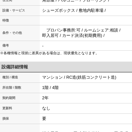
角部屋 / バルコニー / フローリング /
住空間
シューズボックス / 敷地内駐車場 /
設備・サービス
特徴
プロパン事務所:可 / ルームシェア:相談 /
条件・その他
即入居可 / カード決済(初期費用) /
-
備考
※各種情報と現状に差異がある場合は、現状優先となります。
設備詳細情報
マンション / RC造(鉄筋コンクリート造)
種別 / 構造
1階 / 4階
所在階 / 階数
2年
契約期間
なし
更新料
要
損保