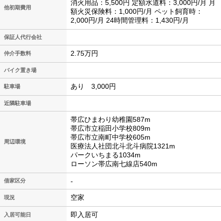
消火用品：5,500円 定額水道料：3,000円/月 月
他初期費用
額火災保険料：1,000円/月 ペット飼育時：
2,000円/月 24時間管理料：1,430円/月
保証人代行会社
2.75万円
仲介手数料
バイク置き場
あり 3,000円
駐車場
近隣駐車場
帯広ひまわり幼稚園587m
帯広市立稲田小学校809m
帯広市立南町中学校605m
周辺環境
医療法人社団北斗北斗病院1321m
パークいちまる1034m
ローソン帯広南七線店540m
-
借家区分
空家
現況
即入居可
入居可能日