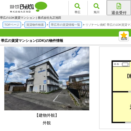
帯広
旭川
退去受付
帯広店
帯広の1DK賃貸マンション | 株式会社丸正池田
旭川店
TOPページ
賃貸物件検索
帯広市の賃貸情報一覧
リゾナーレ南町 帯広の1DK賃貸
帯広の賃貸マンション(1DK)の物件情報
【建物外観】
外観