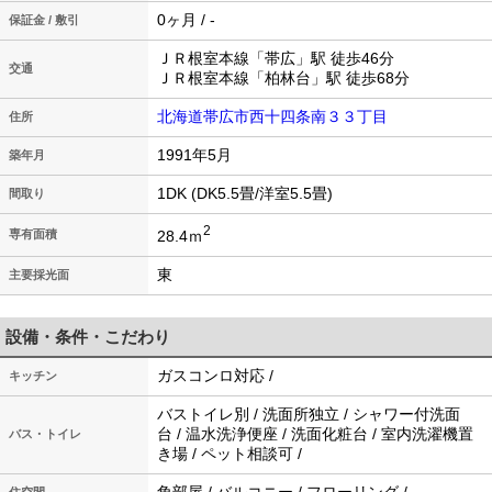
0ヶ月 / -
保証金 / 敷引
ＪＲ根室本線「帯広」駅 徒歩46分
交通
ＪＲ根室本線「柏林台」駅 徒歩68分
北海道帯広市西十四条南３３丁目
住所
1991年5月
築年月
1DK (DK5.5畳/洋室5.5畳)
間取り
2
28.4ｍ
専有面積
東
主要採光面
設備・条件・こだわり
ガスコンロ対応 /
キッチン
バストイレ別 / 洗面所独立 / シャワー付洗面
台 / 温水洗浄便座 / 洗面化粧台 / 室内洗濯機置
バス・トイレ
き場 / ペット相談可 /