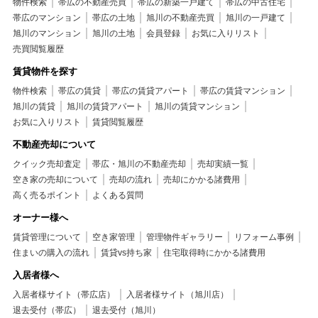
物件検索
帯広の不動産売買
帯広の新築一戸建て
帯広の中古住宅
帯広のマンション
帯広の土地
旭川の不動産売買
旭川の一戸建て
旭川のマンション
旭川の土地
会員登録
お気に入りリスト
売買閲覧履歴
賃貸物件を探す
物件検索
帯広の賃貸
帯広の賃貸アパート
帯広の賃貸マンション
旭川の賃貸
旭川の賃貸アパート
旭川の賃貸マンション
お気に入りリスト
賃貸閲覧履歴
不動産売却について
クイック売却査定
帯広・旭川の不動産売却
売却実績一覧
空き家の売却について
売却の流れ
売却にかかる諸費用
高く売るポイント
よくある質問
オーナー様へ
賃貸管理について
空き家管理
管理物件ギャラリー
リフォーム事例
住まいの購入の流れ
賃貸vs持ち家
住宅取得時にかかる諸費用
入居者様へ
入居者様サイト（帯広店）
入居者様サイト（旭川店）
退去受付（帯広）
退去受付（旭川）