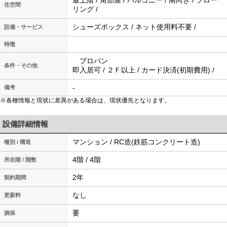
最上階 / 角部屋 / バルコニー / 南向き / フロー
住空間
リング /
シューズボックス / ネット使用料不要 /
設備・サービス
特徴
プロパン
条件・その他
即入居可 / ２Ｆ以上 / カード決済(初期費用) /
-
備考
※各種情報と現状に差異がある場合は、現状優先となります。
設備詳細情報
マンション / RC造(鉄筋コンクリート造)
種別 / 構造
4階 / 4階
所在階 / 階数
2年
契約期間
なし
更新料
要
損保