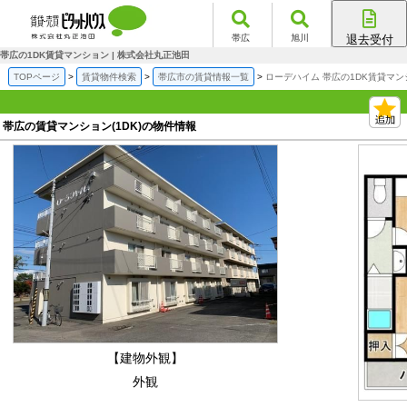
帯広
旭川
退去受付
帯広店
帯広の1DK賃貸マンション | 株式会社丸正池田
旭川店
TOPページ
賃貸物件検索
帯広市の賃貸情報一覧
ローデハイム 帯広の1DK賃貸マン
帯広の賃貸マンション(1DK)の物件情報
【建物外観】
外観