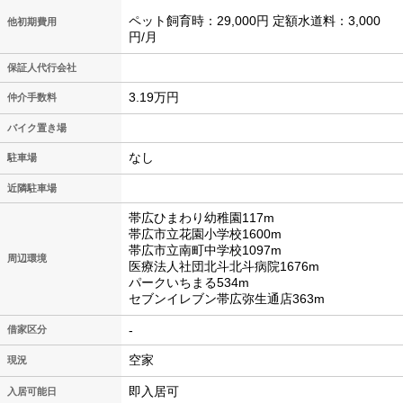
ペット飼育時：29,000円 定額水道料：3,000
他初期費用
円/月
保証人代行会社
3.19万円
仲介手数料
バイク置き場
なし
駐車場
近隣駐車場
帯広ひまわり幼稚園117m
帯広市立花園小学校1600m
帯広市立南町中学校1097m
周辺環境
医療法人社団北斗北斗病院1676m
パークいちまる534m
セブンイレブン帯広弥生通店363m
-
借家区分
空家
現況
即入居可
入居可能日