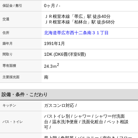
0ヶ月 / -
保証金 / 敷引
ＪＲ根室本線「帯広」駅 徒歩40分
交通
ＪＲ根室本線「柏林台」駅 徒歩68分
北海道帯広市西十二条南３１丁目
住所
1991年1月
築年月
1DK (DK6畳/洋室6畳)
間取り
2
24.3ｍ
専有面積
南
主要採光面
設備・条件・こだわり
ガスコンロ対応 /
キッチン
バストイレ別 / シャワー / シャワー付洗面
台 / 温水洗浄便座 / 洗面化粧台 / ペット相談
バス・トイレ
可 /