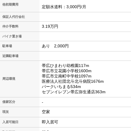
他初期費用
定額水道料：3,000円/月
保証人代行会社
3.19万円
仲介手数料
バイク置き場
あり 2,000円
駐車場
近隣駐車場
帯広ひまわり幼稚園117m
帯広市立花園小学校1600m
帯広市立南町中学校1097m
周辺環境
医療法人社団北斗北斗病院1676m
パークいちまる534m
セブンイレブン帯広弥生通店363m
-
借家区分
空家
現況
即入居可
入居可能日