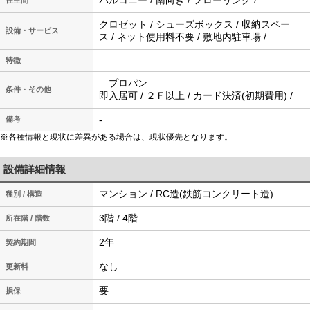
バルコニー / 南向き / フローリング /
住空間
クロゼット / シューズボックス / 収納スペー
設備・サービス
ス / ネット使用料不要 / 敷地内駐車場 /
特徴
プロパン
条件・その他
即入居可 / ２Ｆ以上 / カード決済(初期費用) /
-
備考
※各種情報と現状に差異がある場合は、現状優先となります。
設備詳細情報
マンション / RC造(鉄筋コンクリート造)
種別 / 構造
3階 / 4階
所在階 / 階数
2年
契約期間
なし
更新料
要
損保