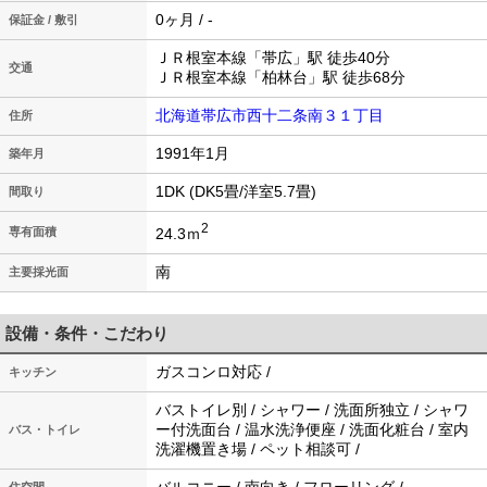
0ヶ月 / -
保証金 / 敷引
ＪＲ根室本線「帯広」駅 徒歩40分
交通
ＪＲ根室本線「柏林台」駅 徒歩68分
北海道帯広市西十二条南３１丁目
住所
1991年1月
築年月
1DK (DK5畳/洋室5.7畳)
間取り
2
24.3ｍ
専有面積
南
主要採光面
設備・条件・こだわり
ガスコンロ対応 /
キッチン
バストイレ別 / シャワー / 洗面所独立 / シャワ
ー付洗面台 / 温水洗浄便座 / 洗面化粧台 / 室内
バス・トイレ
洗濯機置き場 / ペット相談可 /