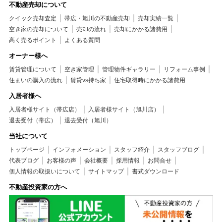
不動産売却について
クイック売却査定
帯広・旭川の不動産売却
売却実績一覧
空き家の売却について
売却の流れ
売却にかかる諸費用
高く売るポイント
よくある質問
オーナー様へ
賃貸管理について
空き家管理
管理物件ギャラリー
リフォーム事例
住まいの購入の流れ
賃貸vs持ち家
住宅取得時にかかる諸費用
入居者様へ
入居者様サイト（帯広店）
入居者様サイト（旭川店）
退去受付（帯広）
退去受付（旭川）
当社について
トップページ
インフォメーション
スタッフ紹介
スタッフブログ
代表ブログ
お客様の声
会社概要
採用情報
お問合せ
個人情報の取扱いについて
サイトマップ
書式ダウンロード
不動産投資家の方へ