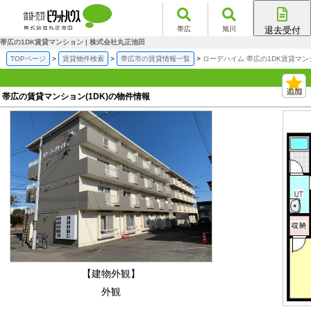
帯広
旭川
退去受付
帯広店
帯広の1DK賃貸マンション | 株式会社丸正池田
旭川店
TOPページ
賃貸物件検索
帯広市の賃貸情報一覧
ローデハイム 帯広の1DK賃貸マン
帯広の賃貸マンション(1DK)の物件情報
【建物外観】
外観