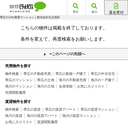
帯広
旭川
退去受付
帯広店
帯広の1DK賃貸マンション | 株式会社丸正池田
旭川店
こちらの物件は掲載を終了しております。
条件を変えて、再度検索をお願いします。
このページの先頭へ
売買物件を探す
物件検索
帯広の不動産売買
帯広の新築一戸建て
帯広の中古住宅
帯広のマンション
帯広の土地
旭川の不動産売買
旭川の一戸建て
旭川のマンション
旭川の土地
会員登録
お気に入りリスト
売買閲覧履歴
賃貸物件を探す
物件検索
帯広の賃貸
帯広の賃貸アパート
帯広の賃貸マンション
旭川の賃貸
旭川の賃貸アパート
旭川の賃貸マンション
お気に入りリスト
賃貸閲覧履歴