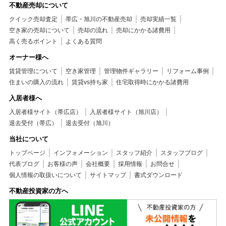
不動産売却について
クイック売却査定
帯広・旭川の不動産売却
売却実績一覧
空き家の売却について
売却の流れ
売却にかかる諸費用
高く売るポイント
よくある質問
オーナー様へ
賃貸管理について
空き家管理
管理物件ギャラリー
リフォーム事例
住まいの購入の流れ
賃貸vs持ち家
住宅取得時にかかる諸費用
入居者様へ
入居者様サイト（帯広店）
入居者様サイト（旭川店）
退去受付（帯広）
退去受付（旭川）
当社について
トップページ
インフォメーション
スタッフ紹介
スタッフブログ
代表ブログ
お客様の声
会社概要
採用情報
お問合せ
個人情報の取扱いについて
サイトマップ
書式ダウンロード
不動産投資家の方へ