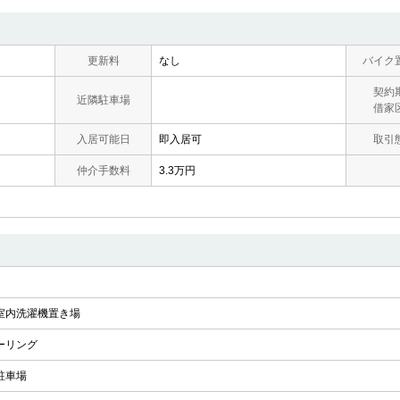
更新料
なし
バイク
契約
近隣駐車場
借家
入居可能日
即入居可
取引
仲介手数料
3.3万円
室内洗濯機置き場
ーリング
駐車場