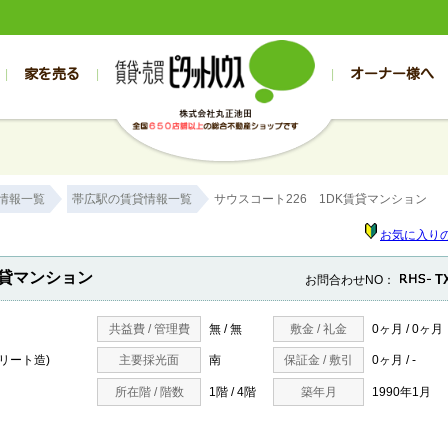
家を売る
オーナー様へ
売買
売買
売却実績一覧
空き家管理
スタッフブログ
売却のお問合せ
管理物件ギャラリー
売却のご相談
入居者様専用（帯広店）
お客様の声
不動産売却査定
リフォーム
入
帯広の売買物件一覧
旭川の売買物件一覧
帯広の1000万円以下
旭川の1000万円以下
帯広の賃貸物
旭川の賃貸物
情報一覧
帯広駅の賃貸情報一覧
サウスコート226 1DK賃貸マンション
帯広の新築一戸建て
旭川の新築一戸建て
帯広の1000万～2000万円
旭川の1000万～2000万円
帯広の賃貸ア
旭川の賃貸ア
帯広の中古一戸建て
旭川の中古一戸建て
帯広の2000万～3000万円
旭川の2000万～3000万円
帯広の賃貸マ
旭川の賃貸マ
お気に入り
帯広の土地
旭川の土地
帯広の3000万～4000万円
旭川の3000万～4000万円
帯広の賃貸一
旭川の賃貸一
賃貸マンション
T
お問合わせNO：
帯広の中古マンション
旭川の中古マンション
帯広の4000万以上
旭川の4000万以上
帯広の賃貸事
旭川の賃貸事
共益費 / 管理費
無 / 無
敷金 / 礼金
0ヶ月 / 0ヶ月
クリート造)
主要採光面
南
保証金 / 敷引
0ヶ月 / -
所在階 / 階数
1階 / 4階
築年月
1990年1月