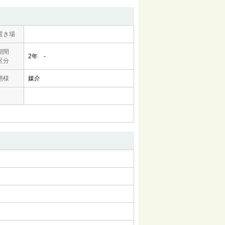
置き場
期間
2年 -
区分
態様
媒介