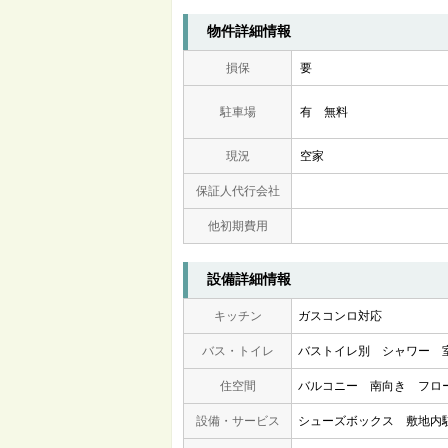
物件詳細情報
損保
要
駐車場
有 無料
現況
空家
保証人代行会社
他初期費用
設備詳細情報
キッチン
ガスコンロ対応
バス・トイレ
バストイレ別
シャワー
住空間
バルコニー
南向き
フロ
設備・サービス
シューズボックス
敷地内