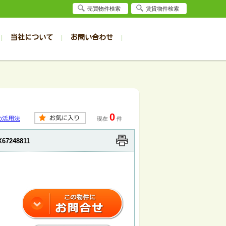
売買物件検索
賃貸物件検索
当社について
お問い合わせ
賃貸
賃貸
サイト
事例
居者様専用（旭川店）
会社概要
クイック売却査定
お問合せ
採用情報
退去受付
件一覧
件一覧
帯広の1R～1K
旭川の1R～1K
パート
パート
帯広の1DK～1LDK
旭川の1DK～1LDK
0
ンション
ンション
帯広の2K～2LDK
旭川の2K～2LDK
の活用法
現在
件
戸建て
戸建て
帯広の3K～3LDK
旭川の3K～3LDK
X67248811
務所
務所
帯広の4K以上
旭川の4K以上