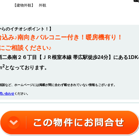
【建物外観】 外観
からのイチオシポイント！】
1台込み♪南向きバルコニー付き！暖房機有り！
にご相談ください♪
西二条南２６丁目【ＪＲ根室本線 帯広駅徒歩24分】にある1D
2
ｍ
となっております。
相談など、ホームページには掲載が間に合わず載せきれていない情報もございます。
問い合わせ
ください。