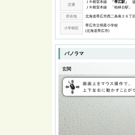
ＪＲ根室本線
「帯広駅」
徒
交通
ＪＲ根室本線 「柏林台駅」 
所在地
北海道帯広市西二条南２６
帯広市立明星小学校
小学校区
(北海道帯広市)
パノラマ