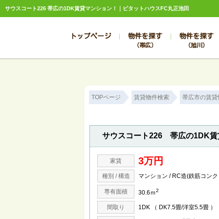
サウスコート226 帯広の1DK賃貸マンション！｜ピタットハウスFC丸正池田
トップページ
物件を探す
物件を探す
（帯広）
（旭川）
総合お問合せ
お知らせ
賃貸管理について
選ばれる理由
管理のお問合せ
スタッフ紹介
TOPページ
賃貸物件検索
帯広市の賃貸
サウスコート226 帯広の1DK
3万円
家賃
種別 / 構造
マンション / RC造(鉄筋コン
2
専有面積
30.6ｍ
間取り
1DK （ DK7.5畳/洋室5.5畳 ）