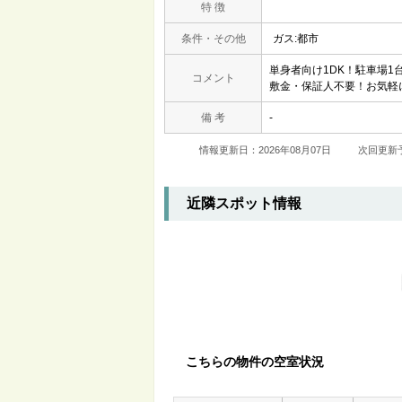
特 徴
条件・その他
ガス:都市
単身者向け1DK！駐車場1
コメント
敷金・保証人不要！お気軽
備 考
-
情報更新日：2026年08月07日
次回更新予
近隣スポット情報
こちらの物件の空室状況