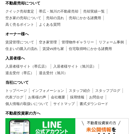
不動産売却について
クイック売却査定
帯広・旭川の不動産売却
売却実績一覧
空き家の売却について
売却の流れ
売却にかかる諸費用
高く売るポイント
よくある質問
オーナー様へ
賃貸管理について
空き家管理
管理物件ギャラリー
リフォーム事例
住まいの購入の流れ
賃貸vs持ち家
住宅取得時にかかる諸費用
入居者様へ
入居者様サイト（帯広店）
入居者様サイト（旭川店）
退去受付（帯広）
退去受付（旭川）
当社について
トップページ
インフォメーション
スタッフ紹介
スタッフブログ
代表ブログ
お客様の声
会社概要
採用情報
お問合せ
個人情報の取扱いについて
サイトマップ
書式ダウンロード
不動産投資家の方へ