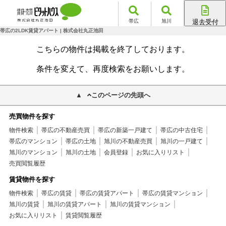
帯広
旭川
退去受付
帯広店
帯広の2LDK賃貸アパート | 株式会社丸正池田
旭川店
こちらの物件は掲載を終了しております。
条件を変えて、再度検索をお願いします。
このページの先頭へ
売買物件を探す
物件検索
帯広の不動産売買
帯広の新築一戸建て
帯広の中古住宅
帯広のマンション
帯広の土地
旭川の不動産売買
旭川の一戸建て
旭川のマンション
旭川の土地
会員登録
お気に入りリスト
売買閲覧履歴
賃貸物件を探す
物件検索
帯広の賃貸
帯広の賃貸アパート
帯広の賃貸マンション
旭川の賃貸
旭川の賃貸アパート
旭川の賃貸マンション
お気に入りリスト
賃貸閲覧履歴