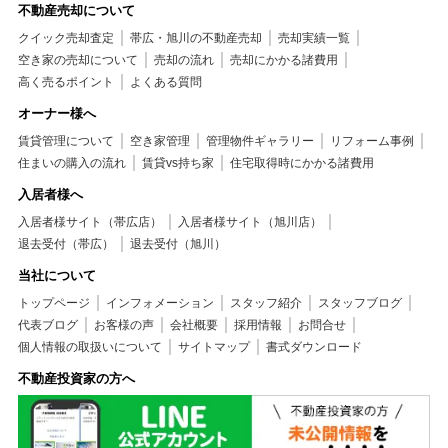
不動産売却について
クイック売却査定
帯広・旭川の不動産売却
売却実績一覧
空き家の売却について
売却の流れ
売却にかかる諸費用
高く売るポイント
よくある質問
オーナー様へ
賃貸管理について
空き家管理
管理物件ギャラリー
リフォーム事例
住まいの購入の流れ
賃貸vs持ち家
住宅取得時にかかる諸費用
入居者様へ
入居者様サイト（帯広店）
入居者様サイト（旭川店）
退去受付（帯広）
退去受付（旭川）
当社について
トップページ
インフォメーション
スタッフ紹介
スタッフブログ
代表ブログ
お客様の声
会社概要
採用情報
お問合せ
個人情報の取扱いについて
サイトマップ
書式ダウンロード
不動産投資家の方へ