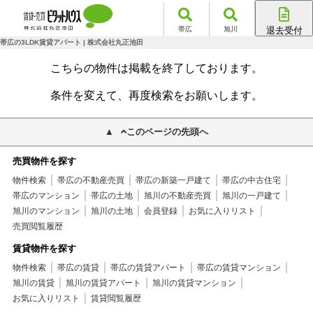
帯広
旭川
退去受付
帯広店
帯広の3LDK賃貸アパート | 株式会社丸正池田
旭川店
こちらの物件は掲載を終了しております。
条件を変えて、再度検索をお願いします。
このページの先頭へ
売買物件を探す
物件検索
帯広の不動産売買
帯広の新築一戸建て
帯広の中古住宅
帯広のマンション
帯広の土地
旭川の不動産売買
旭川の一戸建て
旭川のマンション
旭川の土地
会員登録
お気に入りリスト
売買閲覧履歴
賃貸物件を探す
物件検索
帯広の賃貸
帯広の賃貸アパート
帯広の賃貸マンション
旭川の賃貸
旭川の賃貸アパート
旭川の賃貸マンション
お気に入りリスト
賃貸閲覧履歴