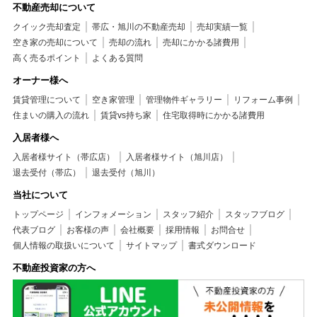
不動産売却について
クイック売却査定
帯広・旭川の不動産売却
売却実績一覧
空き家の売却について
売却の流れ
売却にかかる諸費用
高く売るポイント
よくある質問
オーナー様へ
賃貸管理について
空き家管理
管理物件ギャラリー
リフォーム事例
住まいの購入の流れ
賃貸vs持ち家
住宅取得時にかかる諸費用
入居者様へ
入居者様サイト（帯広店）
入居者様サイト（旭川店）
退去受付（帯広）
退去受付（旭川）
当社について
トップページ
インフォメーション
スタッフ紹介
スタッフブログ
代表ブログ
お客様の声
会社概要
採用情報
お問合せ
個人情報の取扱いについて
サイトマップ
書式ダウンロード
不動産投資家の方へ