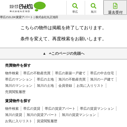
帯広
旭川
退去受付
帯広店
帯広の2LDK賃貸アパート | 株式会社丸正池田
旭川店
こちらの物件は掲載を終了しております。
条件を変えて、再度検索をお願いします。
このページの先頭へ
売買物件を探す
物件検索
帯広の不動産売買
帯広の新築一戸建て
帯広の中古住宅
帯広のマンション
帯広の土地
旭川の不動産売買
旭川の一戸建て
旭川のマンション
旭川の土地
会員登録
お気に入りリスト
売買閲覧履歴
賃貸物件を探す
物件検索
帯広の賃貸
帯広の賃貸アパート
帯広の賃貸マンション
旭川の賃貸
旭川の賃貸アパート
旭川の賃貸マンション
お気に入りリスト
賃貸閲覧履歴