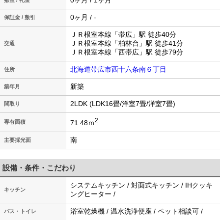
0ヶ月 / 1ヶ月
敷金 / 礼金
0ヶ月 / -
保証金 / 敷引
ＪＲ根室本線「帯広」駅 徒歩40分
ＪＲ根室本線「柏林台」駅 徒歩41分
交通
ＪＲ根室本線「西帯広」駅 徒歩79分
北海道帯広市西十六条南６丁目
住所
新築
築年月
2LDK (LDK16畳/洋室7畳/洋室7畳)
間取り
2
71.48ｍ
専有面積
南
主要採光面
設備・条件・こだわり
システムキッチン / 対面式キッチン / IHクッキ
キッチン
ングヒーター /
浴室乾燥機 / 温水洗浄便座 / ペット相談可 /
バス・トイレ