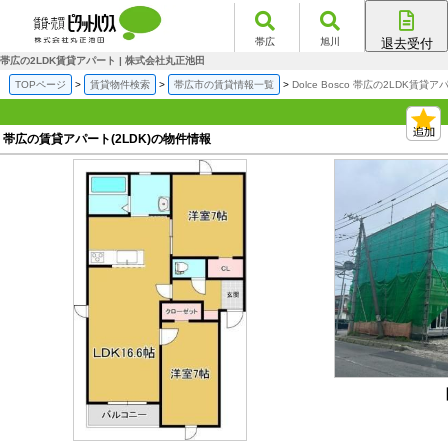
帯広
旭川
退去受付
帯広店
帯広の2LDK賃貸アパート | 株式会社丸正池田
旭川店
TOPページ
賃貸物件検索
帯広市の賃貸情報一覧
Dolce Bosco 帯広の2LDK賃貸ア
帯広の賃貸アパート(2LDK)の物件情報