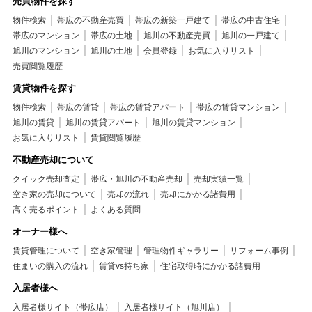
売買物件を探す
物件検索
帯広の不動産売買
帯広の新築一戸建て
帯広の中古住宅
帯広のマンション
帯広の土地
旭川の不動産売買
旭川の一戸建て
旭川のマンション
旭川の土地
会員登録
お気に入りリスト
売買閲覧履歴
賃貸物件を探す
物件検索
帯広の賃貸
帯広の賃貸アパート
帯広の賃貸マンション
旭川の賃貸
旭川の賃貸アパート
旭川の賃貸マンション
お気に入りリスト
賃貸閲覧履歴
不動産売却について
クイック売却査定
帯広・旭川の不動産売却
売却実績一覧
空き家の売却について
売却の流れ
売却にかかる諸費用
高く売るポイント
よくある質問
オーナー様へ
賃貸管理について
空き家管理
管理物件ギャラリー
リフォーム事例
住まいの購入の流れ
賃貸vs持ち家
住宅取得時にかかる諸費用
入居者様へ
入居者様サイト（帯広店）
入居者様サイト（旭川店）