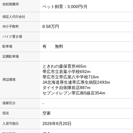
他初期費用
ペット飼育：3,000円/月
保証人代行会社
8.58万円
仲介手数料
バイク置き場
有 無料
駐車場
近隣駐車場
ときわの森保育所465m
帯広市立若葉小学校692m
帯広市立帯広第八中学校716m
周辺環境
JA北海道厚生連帯広厚生病院2493m
ダイイチ自衛隊前店887m
セブンイレブン帯広南5線店354m
-
借家区分
空家
現況
2026年8月20日
入居可能日