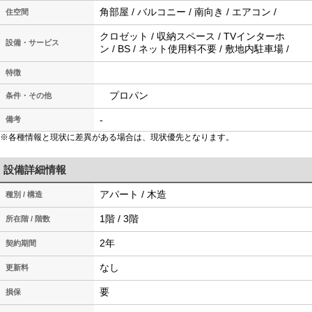
角部屋 / バルコニー / 南向き / エアコン /
住空間
クロゼット / 収納スペース / TVインターホ
設備・サービス
ン / BS / ネット使用料不要 / 敷地内駐車場 /
特徴
プロパン
条件・その他
-
備考
※各種情報と現状に差異がある場合は、現状優先となります。
設備詳細情報
アパート / 木造
種別 / 構造
1階 / 3階
所在階 / 階数
2年
契約期間
なし
更新料
要
損保