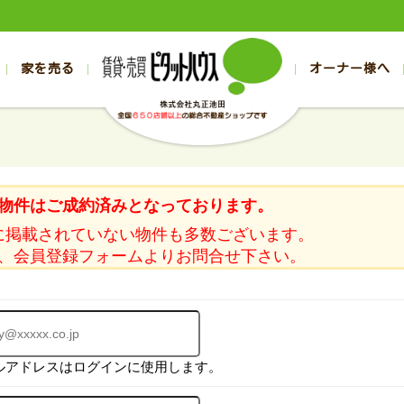
家を売る
オーナー様へ
売買
売買
売却実績一覧
空き家管理
スタッフブログ
売却のお問合せ
管理物件ギャラリー
売却のご相談
入居者様ページ
お客様の声
不動産売却査定
リフォーム
の売買物件一覧
の売買物件一覧
帯広の1000万円以下
旭川の1000万円以下
帯広の賃貸物件
旭川の賃貸物件
の新築一戸建て
の新築一戸建て
帯広の1000万～2000万円
旭川の1000万～2000万円
帯広の賃貸アパ
旭川の賃貸アパ
物件はご成約済みとなっております。
の中古一戸建て
の中古一戸建て
帯広の2000万～3000万円
旭川の2000万～3000万円
帯広の賃貸マン
旭川の賃貸マン
に掲載されていない物件も多数ございます。
の土地
の土地
帯広の3000万～4000万円
旭川の3000万～4000万円
帯広の賃貸一戸
旭川の賃貸一戸
、会員登録フォームよりお問合せ下さい。
の中古マンション
の中古マンション
帯広の4000万以上
旭川の4000万以上
帯広の賃貸事務
旭川の賃貸事務
ルアドレスはログインに使用します。