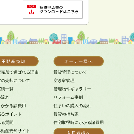
不動産売却
オーナー様へ
産売却で選ばれる理由
賃貸管理について
家の売却について
空き家管理
実績一覧
管理物件ギャラリー
の流れ
リフォーム事例
にかかる諸費用
住まいの購入の流れ
売るポイント
賃貸vs持ち家
ある質問
住宅取得時にかかる諸費用
不動産売却サイト
入居者様へ