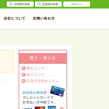
売買物件検索
賃貸物件検索
ログイン
当社について
お問い合わせ
賃貸
賃貸
サイト
事例
退去受付（帯広店）
会社概要
クイック売却査定
お問合せ
退去受付（旭川店）
採用情報
一覧
一覧
帯広の1R～1K賃貸
旭川の1R～1K賃貸
ート
ート
帯広の1DK～1LDK賃貸
旭川の1DK～1LDK賃貸
ション
ション
帯広の2K～2LDK賃貸
旭川の2K～2LDK賃貸
買う・借りる
建て
建て
帯広の3K～3LDK賃貸
旭川の3K～3LDK賃貸
帯広エリア
所
所
帯広の4K以上賃貸
旭川の4K以上賃貸
旭川エリア
お店の予約をしたい