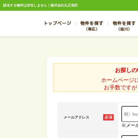
該当する物件は存在しません｜株式会社丸正池田
トップページ
物件を探す
物件を探す
（帯広）
（旭川）
総合お問合せ
お知らせ
賃貸管理について
選ばれる理由
管理のお問合せ
スタッフ紹介
帯広
旭川
帯広
旭川
お探しの
帯広
旭川
ホームページ
帯広
旭川
お手数ですが
帯広
旭川
必須
メールアドレス
※メー