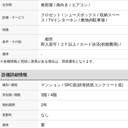
角部屋 / 南向き / エアコン /
住空間
クロゼット / シューズボックス / 収納スペー
設備・サービス
ス / TVインターホン / 敷地内駐車場 /
特徴
都市
条件・その他
即入居可 / ２Ｆ以上 / カード決済(初期費用) /
-
備考
※各種情報と現状に差異がある場合は、現状優先となります。
設備詳細情報
マンション / SRC造(鉄骨鉄筋コンクリート造)
種別 / 構造
3階 / 4階
所在階 / 階数
2年
契約期間
なし
更新料
要
損保