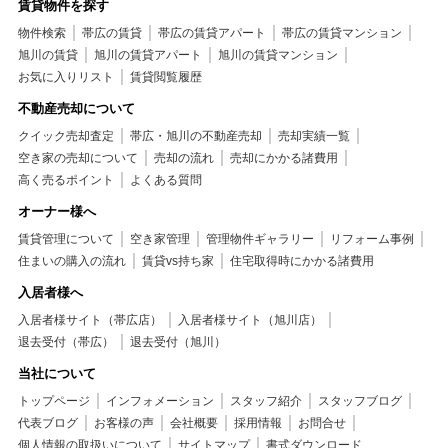
賃貸物件を探す
物件検索
帯広の賃貸
帯広の賃貸アパート
帯広の賃貸マンション
旭川の賃貸
旭川の賃貸アパート
旭川の賃貸マンション
お気に入りリスト
賃貸閲覧履歴
不動産売却について
クイック売却査定
帯広・旭川の不動産売却
売却実績一覧
空き家の売却について
売却の流れ
売却にかかる諸費用
高く売るポイント
よくある質問
オーナー様へ
賃貸管理について
空き家管理
管理物件ギャラリー
リフォーム事例
住まいの購入の流れ
賃貸vs持ち家
住宅取得時にかかる諸費用
入居者様へ
入居者様サイト（帯広店）
入居者様サイト（旭川店）
退去受付（帯広）
退去受付（旭川）
当社について
トップページ
インフォメーション
スタッフ紹介
スタッフブログ
代表ブログ
お客様の声
会社概要
採用情報
お問合せ
個人情報の取扱いについて
サイトマップ
書式ダウンロード