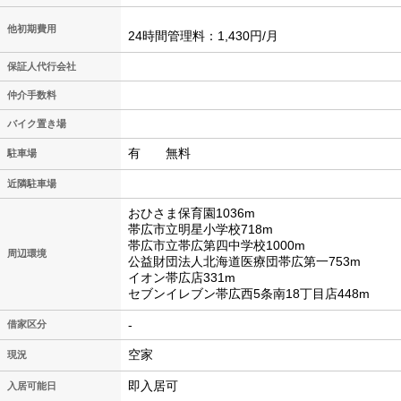
他初期費用
24時間管理料：1,430円/月
保証人代行会社
仲介手数料
バイク置き場
有 無料
駐車場
近隣駐車場
おひさま保育園1036m
帯広市立明星小学校718m
帯広市立帯広第四中学校1000m
周辺環境
公益財団法人北海道医療団帯広第一753m
イオン帯広店331m
セブンイレブン帯広西5条南18丁目店448m
-
借家区分
空家
現況
即入居可
入居可能日