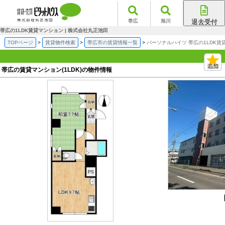
帯広
旭川
退去受付
帯広店
帯広の1LDK賃貸マンション | 株式会社丸正池田
旭川店
TOPページ
賃貸物件検索
帯広市の賃貸情報一覧
パーソナルハイツ 帯広の1LDK賃
帯広の賃貸マンション(1LDK)の物件情報