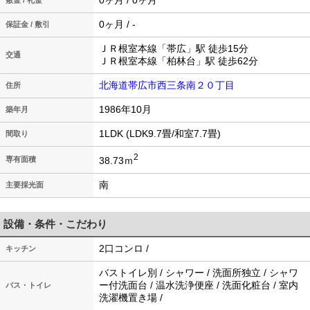
0ヶ月 / 0ヶ月
敷金 / 礼金
0ヶ月 / -
保証金 / 敷引
ＪＲ根室本線「帯広」駅 徒歩15分
交通
ＪＲ根室本線「柏林台」駅 徒歩62分
北海道帯広市西三条南２０丁目
住所
1986年10月
築年月
1LDK (LDK9.7畳/和室7.7畳)
間取り
2
38.73ｍ
専有面積
南
主要採光面
設備・条件・こだわり
2口コンロ /
キッチン
バストイレ別 / シャワー / 洗面所独立 / シャワ
ー付洗面台 / 温水洗浄便座 / 洗面化粧台 / 室内
バス・トイレ
洗濯機置き場 /