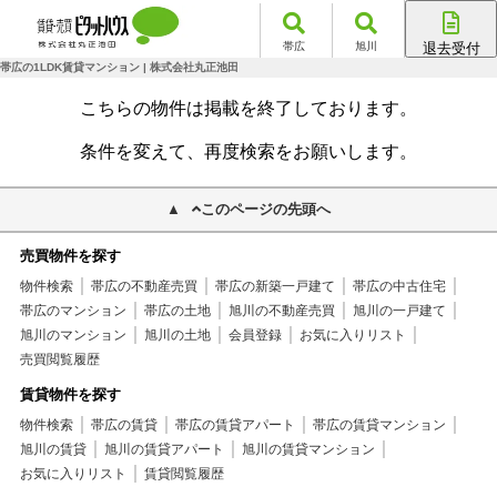
帯広
旭川
退去受付
帯広店
帯広の1LDK賃貸マンション | 株式会社丸正池田
旭川店
こちらの物件は掲載を終了しております。
条件を変えて、再度検索をお願いします。
このページの先頭へ
売買物件を探す
物件検索
帯広の不動産売買
帯広の新築一戸建て
帯広の中古住宅
帯広のマンション
帯広の土地
旭川の不動産売買
旭川の一戸建て
旭川のマンション
旭川の土地
会員登録
お気に入りリスト
売買閲覧履歴
賃貸物件を探す
物件検索
帯広の賃貸
帯広の賃貸アパート
帯広の賃貸マンション
旭川の賃貸
旭川の賃貸アパート
旭川の賃貸マンション
お気に入りリスト
賃貸閲覧履歴