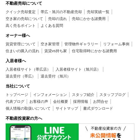
不動産売却について
クイック売却査定
帯広・旭川の不動産売却
売却実績一覧
空き家の売却について
売却の流れ
売却にかかる諸費用
高く売るポイント
よくある質問
オーナー様へ
賃貸管理について
空き家管理
管理物件ギャラリー
リフォーム事例
住まいの購入の流れ
賃貸vs持ち家
住宅取得時にかかる諸費用
入居者様へ
入居者様サイト（帯広店）
入居者様サイト（旭川店）
退去受付（帯広）
退去受付（旭川）
当社について
トップページ
インフォメーション
スタッフ紹介
スタッフブログ
代表ブログ
お客様の声
会社概要
採用情報
お問合せ
個人情報の取扱いについて
サイトマップ
書式ダウンロード
不動産投資家の方へ