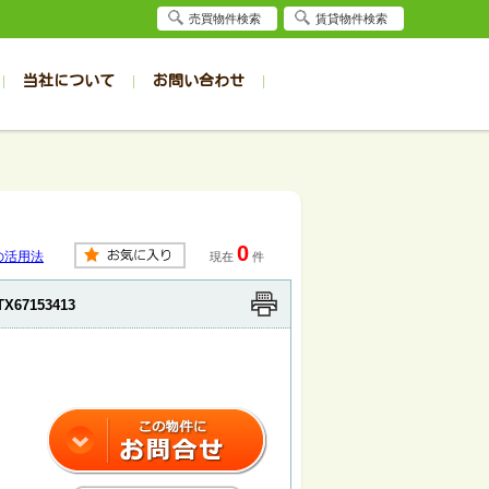
売買物件検索
賃貸物件検索
当社について
お問い合わせ
賃貸
賃貸
サイト
事例
居者様専用（旭川店）
会社概要
クイック売却査定
お問合せ
採用情報
退去受付
件一覧
件一覧
帯広の1R～1K
旭川の1R～1K
パート
パート
帯広の1DK～1LDK
旭川の1DK～1LDK
0
ンション
ンション
帯広の2K～2LDK
旭川の2K～2LDK
の活用法
現在
件
戸建て
戸建て
帯広の3K～3LDK
旭川の3K～3LDK
TX67153413
務所
務所
帯広の4K以上
旭川の4K以上