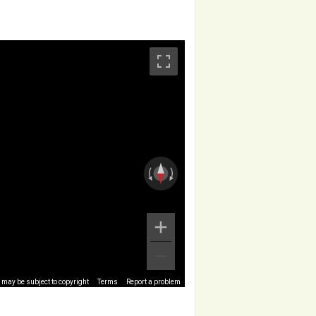
may be subject to copyright
Terms
Report a problem