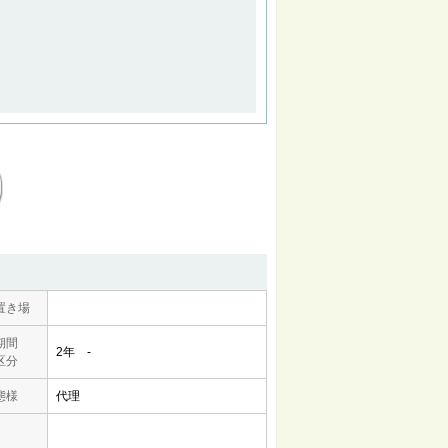
置き場
期間
2年 -
区分
態様
代理