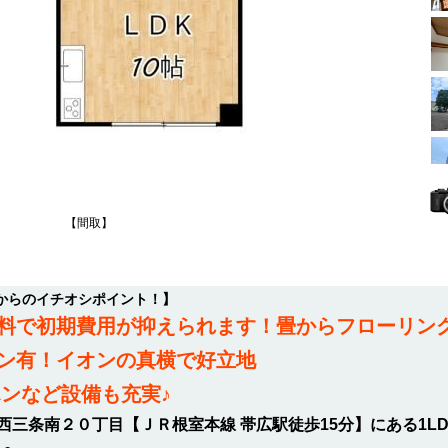
【間取】
からのイチオシポイント！】
料で初期費用が抑えられます！畳からフローリン
ン有！イオンの真横で好立地
ホンなど設備も充実♪
三条南２０丁目【ＪＲ根室本線 帯広駅徒歩15分】にある1L