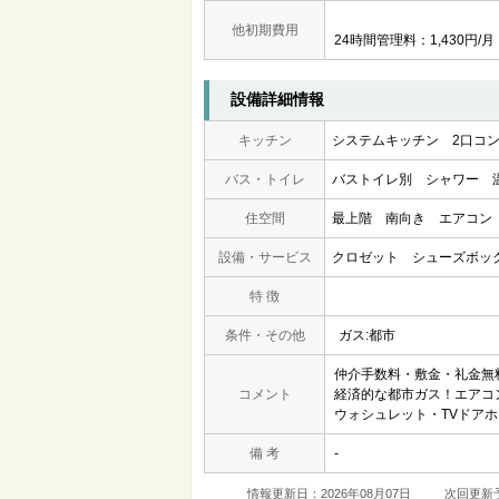
他初期費用
24時間管理料：1,430円/月
設備詳細情報
キッチン
システムキッチン
2口コ
バス・トイレ
バストイレ別
シャワー
住空間
最上階
南向き
エアコン
設備・サービス
クロゼット
シューズボッ
特 徴
条件・その他
ガス:都市
仲介手数料・敷金・礼金無
コメント
経済的な都市ガス！エアコ
ウォシュレット・TVドアホ
備 考
-
情報更新日：2026年08月07日
次回更新予