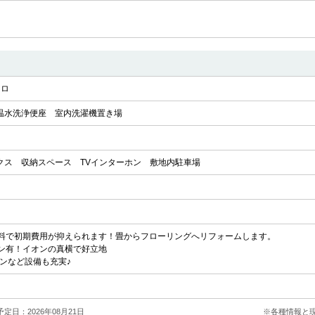
ンロ
温水洗浄便座
室内洗濯機置き場
クス
収納スペース
TVインターホン
敷地内駐車場
料で初期費用が抑えられます！畳からフローリングへリフォームします。
ン有！イオンの真横で好立地
ンなど設備も充実♪
定日：2026年08月21日
※各種情報と