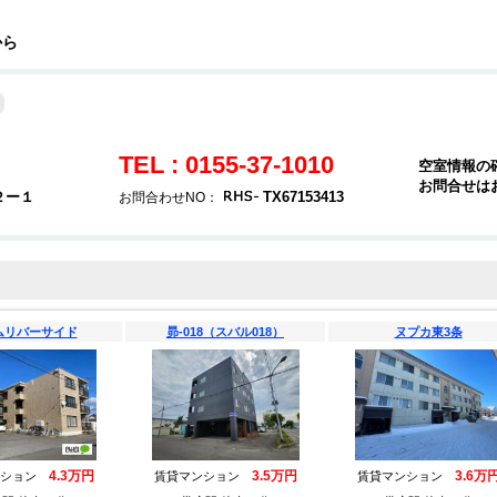
から
TEL : 0155-37-1010
空室情報の
お問合せは
２ー１
TX67153413
お問合わせNO：
ムリバーサイド
昴-018（スバル018）
ヌプカ東3条
4.3万円
3.5万円
3.6万
ンション
賃貸マンション
賃貸マンション