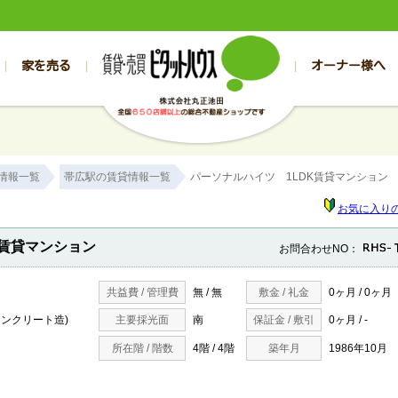
家を売る
オーナー様へ
売買
売買
売却実績一覧
空き家管理
スタッフブログ
売却のお問合せ
管理物件ギャラリー
売却のご相談
入居者様専用（帯広店）
お客様の声
不動産売却査定
リフォーム
入
帯広の売買物件一覧
旭川の売買物件一覧
帯広の1000万円以下
旭川の1000万円以下
帯広の賃貸物
旭川の賃貸物
情報一覧
帯広駅の賃貸情報一覧
パーソナルハイツ 1LDK賃貸マンション
帯広の新築一戸建て
旭川の新築一戸建て
帯広の1000万～2000万円
旭川の1000万～2000万円
帯広の賃貸ア
旭川の賃貸ア
帯広の中古一戸建て
旭川の中古一戸建て
帯広の2000万～3000万円
旭川の2000万～3000万円
帯広の賃貸マ
旭川の賃貸マ
お気に入り
帯広の土地
旭川の土地
帯広の3000万～4000万円
旭川の3000万～4000万円
帯広の賃貸一
旭川の賃貸一
K賃貸マンション
お問合わせNO：
帯広の中古マンション
旭川の中古マンション
帯広の4000万以上
旭川の4000万以上
帯広の賃貸事
旭川の賃貸事
共益費 / 管理費
無 / 無
敷金 / 礼金
0ヶ月 / 0ヶ月
コンクリート造)
主要採光面
南
保証金 / 敷引
0ヶ月 / -
所在階 / 階数
4階 / 4階
築年月
1986年10月