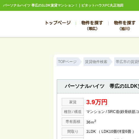
パーソナルハイツ 帯広の1LDK賃貸マンション！｜ピタットハウスFC丸正池田
トップページ
物件を探す
物件を探す
（帯広）
（旭川）
総合お問合せ
お知らせ
賃貸管理について
選ばれる理由
管理のお問合せ
スタッフ紹介
TOPページ
賃貸物件検索
帯広市の賃貸
パーソナルハイツ 帯広の1LD
3.9万円
家賃
種別 / 構造
マンション / SRC造(鉄骨鉄筋
2
専有面積
36ｍ
間取り
1LDK （ LDK10畳/洋室6畳 ）