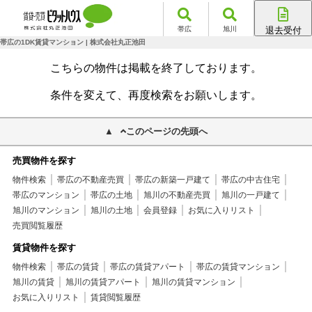
帯広
旭川
退去受付
帯広店
帯広の1DK賃貸マンション | 株式会社丸正池田
旭川店
こちらの物件は掲載を終了しております。
条件を変えて、再度検索をお願いします。
このページの先頭へ
売買物件を探す
物件検索
帯広の不動産売買
帯広の新築一戸建て
帯広の中古住宅
帯広のマンション
帯広の土地
旭川の不動産売買
旭川の一戸建て
旭川のマンション
旭川の土地
会員登録
お気に入りリスト
売買閲覧履歴
賃貸物件を探す
物件検索
帯広の賃貸
帯広の賃貸アパート
帯広の賃貸マンション
旭川の賃貸
旭川の賃貸アパート
旭川の賃貸マンション
お気に入りリスト
賃貸閲覧履歴