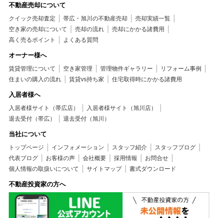
不動産売却について
クイック売却査定
帯広・旭川の不動産売却
売却実績一覧
空き家の売却について
売却の流れ
売却にかかる諸費用
高く売るポイント
よくある質問
オーナー様へ
賃貸管理について
空き家管理
管理物件ギャラリー
リフォーム事例
住まいの購入の流れ
賃貸vs持ち家
住宅取得時にかかる諸費用
入居者様へ
入居者様サイト（帯広店）
入居者様サイト（旭川店）
退去受付（帯広）
退去受付（旭川）
当社について
トップページ
インフォメーション
スタッフ紹介
スタッフブログ
代表ブログ
お客様の声
会社概要
採用情報
お問合せ
個人情報の取扱いについて
サイトマップ
書式ダウンロード
不動産投資家の方へ