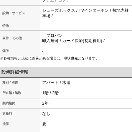
グ / エアコン /
シューズボックス / TVインターホン / 敷地内駐
設備・サービス
車場 /
特徴
プロパン
条件・その他
即入居可 / カード決済(初期費用) /
-
備考
※各種情報と現状に差異がある場合は、現状優先となります。
設備詳細情報
アパート / 木造
種別 / 構造
1階 / 2階
所在階 / 階数
2年
契約期間
なし
更新料
要
損保