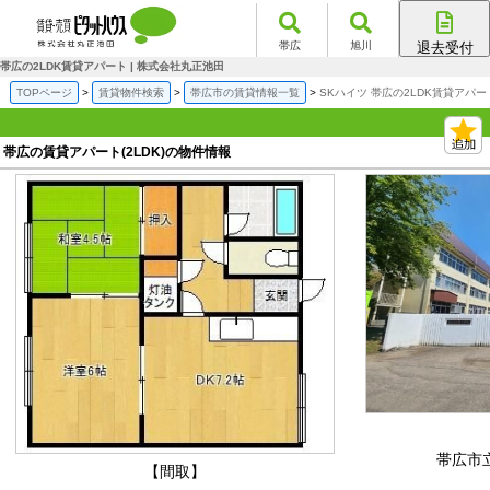
帯広
旭川
退去受付
帯広店
帯広の2LDK賃貸アパート | 株式会社丸正池田
旭川店
TOPページ
賃貸物件検索
帯広市の賃貸情報一覧
SKハイツ 帯広の2LDK賃貸アパー
帯広の賃貸アパート(2LDK)の物件情報
帯広市
【間取】