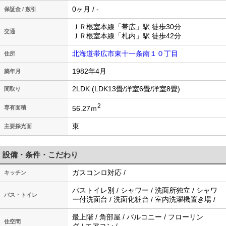
0ヶ月 / -
保証金 / 敷引
ＪＲ根室本線「帯広」駅 徒歩30分
交通
ＪＲ根室本線「札内」駅 徒歩42分
北海道帯広市東十一条南１０丁目
住所
1982年4月
築年月
2LDK (LDK13畳/洋室6畳/洋室8畳)
間取り
2
56.27ｍ
専有面積
東
主要採光面
設備・条件・こだわり
ガスコンロ対応 /
キッチン
バストイレ別 / シャワー / 洗面所独立 / シャワ
バス・トイレ
ー付洗面台 / 洗面化粧台 / 室内洗濯機置き場 /
最上階 / 角部屋 / バルコニー / フローリン
住空間