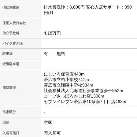
排水管洗浄：8,800円 安心入居サポート：990
他初期費用
円/月
保証人代行会社
4.18万円
仲介手数料
バイク置き場
有 無料
駐車場
近隣駐車場
にじいろ保育園443m
帯広市立柏小学校741m
帯広市立翔陽中学校934m
周辺環境
社会福祉法人北海道社会事業協会帯952m
コープさっぽろかしわ店1308m
セブンイレブン帯広東10条南7丁目店463m
-
借家区分
空家
現況
即入居可
入居可能日