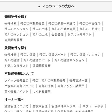
このページの先頭へ
売買物件を探す
物件検索
帯広の不動産売買
帯広の新築一戸建て
帯広の中古住宅
帯広のマンション
帯広の土地
旭川の不動産売買
旭川の一戸建て
旭川のマンション
旭川の土地
会員登録
お気に入りリスト
売買閲覧履歴
賃貸物件を探す
物件検索
帯広の賃貸
帯広の賃貸アパート
帯広の賃貸マンション
旭川の賃貸
旭川の賃貸アパート
旭川の賃貸マンション
お気に入りリスト
賃貸閲覧履歴
不動産売却について
クイック売却査定
帯広・旭川の不動産売却
売却実績一覧
空き家の売却について
売却の流れ
売却にかかる諸費用
高く売るポイント
よくある質問
オーナー様へ
賃貸管理について
空き家管理
管理物件ギャラリー
リフォーム事例
住まいの購入の流れ
賃貸vs持ち家
住宅取得時にかかる諸費用