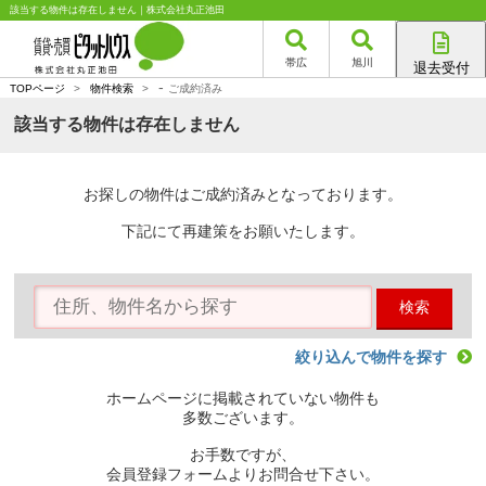
該当する物件は存在しません｜株式会社丸正池田
帯広
旭川
退去受付
-
帯広店
TOPページ
>
物件検索
>
ご成約済み
旭川店
該当する物件は存在しません
お探しの物件はご成約済みとなっております。
下記にて再建策をお願いたします。
検索
絞り込んで物件を探す
ホームページに掲載されていない物件も
多数ございます。
お手数ですが、
会員登録フォームよりお問合せ下さい。