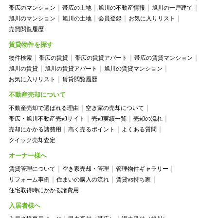
帯広のマンション
帯広の土地
旭川の不動産情報
旭川の一戸建て
旭川のマンション
旭川の土地
会員登録
お気に入りリスト
売買閲覧履歴
賃貸物件を探す
物件検索
帯広の賃貸
帯広の賃貸アパート
帯広の賃貸マンション
旭川の賃貸
旭川の賃貸アパート
旭川の賃貸マンション
お気に入りリスト
賃貸閲覧履歴
不動産売却について
不動産売却で選ばれる理由
空き家の売却について
帯広・旭川不動産売却サイト
売却実績一覧
売却の流れ
売却にかかる諸費用
高く売るポイント
よくある質問
クイック売却査定
オーナー様へ
賃貸管理について
空き家売却・管理
管理物件ギャラリー
リフォーム事例
住まいの購入の流れ
賃貸vs持ち家
住宅取得時にかかる諸費用
入居者様へ