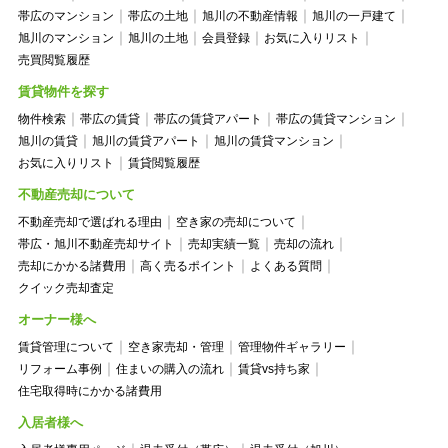
帯広のマンション
帯広の土地
旭川の不動産情報
旭川の一戸建て
旭川のマンション
旭川の土地
会員登録
お気に入りリスト
売買閲覧履歴
賃貸物件を探す
物件検索
帯広の賃貸
帯広の賃貸アパート
帯広の賃貸マンション
旭川の賃貸
旭川の賃貸アパート
旭川の賃貸マンション
お気に入りリスト
賃貸閲覧履歴
不動産売却について
不動産売却で選ばれる理由
空き家の売却について
帯広・旭川不動産売却サイト
売却実績一覧
売却の流れ
売却にかかる諸費用
高く売るポイント
よくある質問
クイック売却査定
オーナー様へ
賃貸管理について
空き家売却・管理
管理物件ギャラリー
リフォーム事例
住まいの購入の流れ
賃貸vs持ち家
住宅取得時にかかる諸費用
入居者様へ