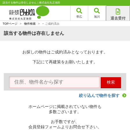
該当する物件は存在しません｜株式会社丸正池田
帯広
旭川
退去受付
-
帯広店
TOPページ
>
物件検索
>
ご成約済み
旭川店
該当する物件は存在しません
お探しの物件はご成約済みとなっております。
下記にて再建策をお願いたします。
検索
絞り込んで物件を探す
ホームページに掲載されていない物件も
多数ございます。
お手数ですが、
会員登録フォームよりお問合せ下さい。