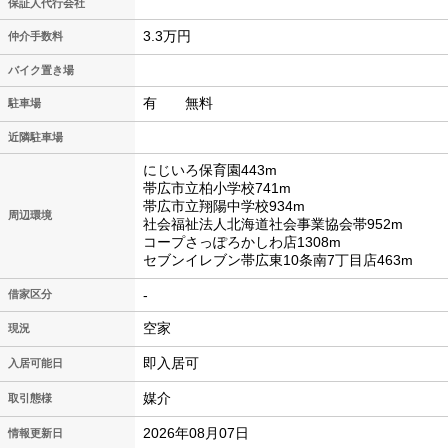
保証人代行会社
3.3万円
仲介手数料
バイク置き場
有 無料
駐車場
近隣駐車場
にじいろ保育園443m
帯広市立柏小学校741m
帯広市立翔陽中学校934m
周辺環境
社会福祉法人北海道社会事業協会帯952m
コープさっぽろかしわ店1308m
セブンイレブン帯広東10条南7丁目店463m
-
借家区分
空家
現況
即入居可
入居可能日
媒介
取引態様
2026年08月07日
情報更新日