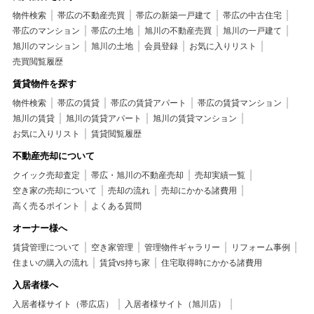
物件検索
帯広の不動産売買
帯広の新築一戸建て
帯広の中古住宅
帯広のマンション
帯広の土地
旭川の不動産売買
旭川の一戸建て
旭川のマンション
旭川の土地
会員登録
お気に入りリスト
売買閲覧履歴
賃貸物件を探す
物件検索
帯広の賃貸
帯広の賃貸アパート
帯広の賃貸マンション
旭川の賃貸
旭川の賃貸アパート
旭川の賃貸マンション
お気に入りリスト
賃貸閲覧履歴
不動産売却について
クイック売却査定
帯広・旭川の不動産売却
売却実績一覧
空き家の売却について
売却の流れ
売却にかかる諸費用
高く売るポイント
よくある質問
オーナー様へ
賃貸管理について
空き家管理
管理物件ギャラリー
リフォーム事例
住まいの購入の流れ
賃貸vs持ち家
住宅取得時にかかる諸費用
入居者様へ
入居者様サイト（帯広店）
入居者様サイト（旭川店）