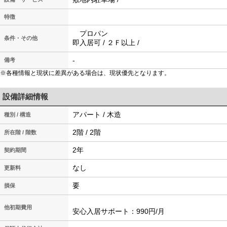
特徴
プロパン
条件・その他
即入居可 / ２Ｆ以上 /
-
備考
※各種情報と現状に差異がある場合は、現状優先となります。
設備詳細情報
アパート / 木造
種別 / 構造
2階 / 2階
所在階 / 階数
2年
契約期間
なし
更新料
要
損保
他初期費用
安心入居サポート：990円/月