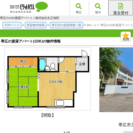
帯広
旭川
退去受付
帯広店
帯広の1DK賃貸アパート | 株式会社丸正池田
旭川店
TOPページ
賃貸物件検索
帯広市の賃貸情報一覧
SKハイツ 帯広の1DK賃貸アパー
帯広の賃貸アパート(1DK)の物件情報
【間取】
帯広市