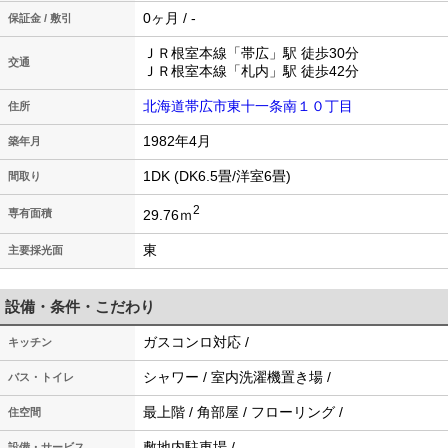
0ヶ月 / -
保証金 / 敷引
ＪＲ根室本線「帯広」駅 徒歩30分
交通
ＪＲ根室本線「札内」駅 徒歩42分
北海道帯広市東十一条南１０丁目
住所
1982年4月
築年月
1DK (DK6.5畳/洋室6畳)
間取り
2
29.76ｍ
専有面積
東
主要採光面
設備・条件・こだわり
ガスコンロ対応 /
キッチン
シャワー / 室内洗濯機置き場 /
バス・トイレ
最上階 / 角部屋 / フローリング /
住空間
敷地内駐車場 /
設備・サービス