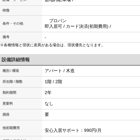
特徴
プロパン
条件・その他
即入居可 / カード決済(初期費用) /
-
備考
※各種情報と現状に差異がある場合は、現状優先となります。
設備詳細情報
アパート / 木造
種別 / 構造
1階 / 2階
所在階 / 階数
2年
契約期間
なし
更新料
要
損保
他初期費用
安心入居サポート：990円/月