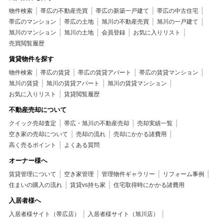
物件検索
帯広の不動産売買
帯広の新築一戸建て
帯広の中古住宅
帯広のマンション
帯広の土地
旭川の不動産売買
旭川の一戸建て
旭川のマンション
旭川の土地
会員登録
お気に入りリスト
売買閲覧履歴
賃貸物件を探す
物件検索
帯広の賃貸
帯広の賃貸アパート
帯広の賃貸マンション
旭川の賃貸
旭川の賃貸アパート
旭川の賃貸マンション
お気に入りリスト
賃貸閲覧履歴
不動産売却について
クイック売却査定
帯広・旭川の不動産売却
売却実績一覧
空き家の売却について
売却の流れ
売却にかかる諸費用
高く売るポイント
よくある質問
オーナー様へ
賃貸管理について
空き家管理
管理物件ギャラリー
リフォーム事例
住まいの購入の流れ
賃貸vs持ち家
住宅取得時にかかる諸費用
入居者様へ
入居者様サイト（帯広店）
入居者様サイト（旭川店）