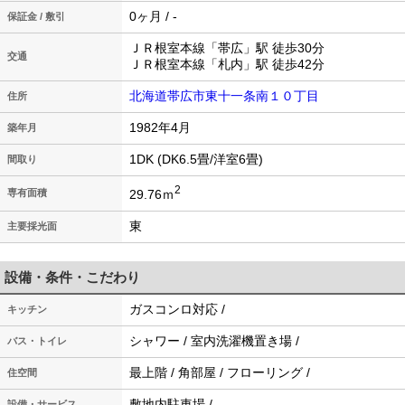
0ヶ月 / -
保証金 / 敷引
ＪＲ根室本線「帯広」駅 徒歩30分
交通
ＪＲ根室本線「札内」駅 徒歩42分
北海道帯広市東十一条南１０丁目
住所
1982年4月
築年月
1DK (DK6.5畳/洋室6畳)
間取り
2
29.76ｍ
専有面積
東
主要採光面
設備・条件・こだわり
ガスコンロ対応 /
キッチン
シャワー / 室内洗濯機置き場 /
バス・トイレ
最上階 / 角部屋 / フローリング /
住空間
敷地内駐車場 /
設備・サービス