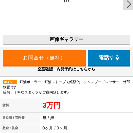
1/7
画像ギャラリー
電話する
空室確認・内見予約はこちらから
灯油ボイラー・灯油ストーブで経済的！シャンプードレッサー・外部
ポイント
物置付き！
親切・丁寧なスタッフがご案内致します♪
3万円
賃料
無 / 無
共益費 / 管理費
0ヶ月 / 0ヶ月
敷金 / 礼金