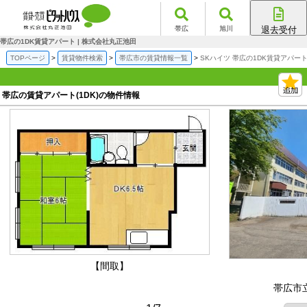
帯広
旭川
退去受付
帯広店
帯広の1DK賃貸アパート | 株式会社丸正池田
旭川店
TOPページ
賃貸物件検索
帯広市の賃貸情報一覧
SKハイツ 帯広の1DK賃貸アパー
帯広の賃貸アパート(1DK)の物件情報
【間取】
帯広市