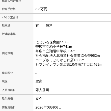
保証人代行会社
3.3万円
仲介手数料
バイク置き場
有 無料
駐車場
近隣駐車場
にじいろ保育園443m
帯広市立柏小学校741m
帯広市立翔陽中学校934m
周辺環境
社会福祉法人北海道社会事業協会帯952m
コープさっぽろかしわ店1308m
セブンイレブン帯広東10条南7丁目店463m
-
借家区分
空家
現況
即入居可
入居可能日
媒介
取引態様
2026年08月06日
情報更新日