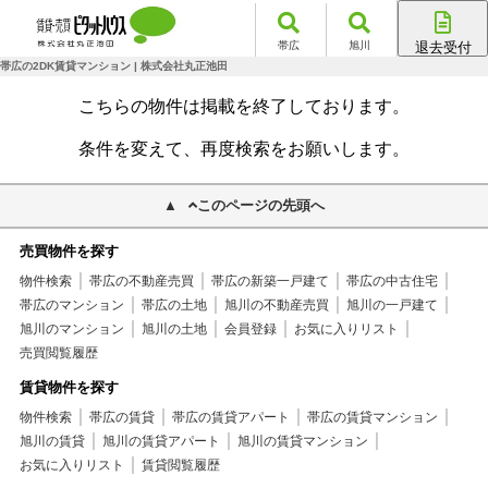
帯広
旭川
退去受付
帯広店
帯広の2DK賃貸マンション | 株式会社丸正池田
旭川店
こちらの物件は掲載を終了しております。
条件を変えて、再度検索をお願いします。
このページの先頭へ
売買物件を探す
物件検索
帯広の不動産売買
帯広の新築一戸建て
帯広の中古住宅
帯広のマンション
帯広の土地
旭川の不動産売買
旭川の一戸建て
旭川のマンション
旭川の土地
会員登録
お気に入りリスト
売買閲覧履歴
賃貸物件を探す
物件検索
帯広の賃貸
帯広の賃貸アパート
帯広の賃貸マンション
旭川の賃貸
旭川の賃貸アパート
旭川の賃貸マンション
お気に入りリスト
賃貸閲覧履歴