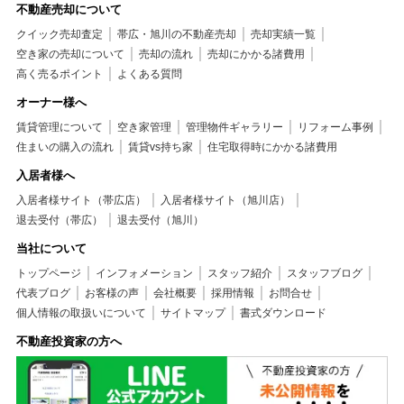
不動産売却について
クイック売却査定
帯広・旭川の不動産売却
売却実績一覧
空き家の売却について
売却の流れ
売却にかかる諸費用
高く売るポイント
よくある質問
オーナー様へ
賃貸管理について
空き家管理
管理物件ギャラリー
リフォーム事例
住まいの購入の流れ
賃貸vs持ち家
住宅取得時にかかる諸費用
入居者様へ
入居者様サイト（帯広店）
入居者様サイト（旭川店）
退去受付（帯広）
退去受付（旭川）
当社について
トップページ
インフォメーション
スタッフ紹介
スタッフブログ
代表ブログ
お客様の声
会社概要
採用情報
お問合せ
個人情報の取扱いについて
サイトマップ
書式ダウンロード
不動産投資家の方へ