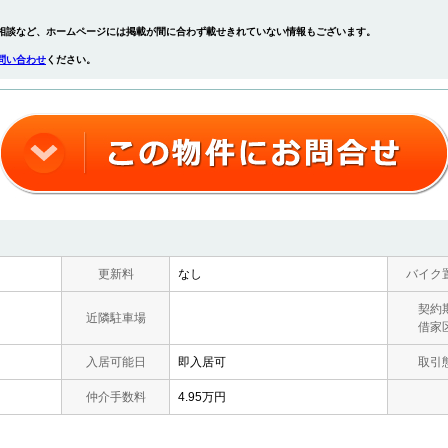
相談など、ホームページには掲載が間に合わず載せきれていない情報もございます。
問い合わせ
ください。
更新料
なし
バイク
契約
近隣駐車場
借家
入居可能日
即入居可
取引
仲介手数料
4.95万円