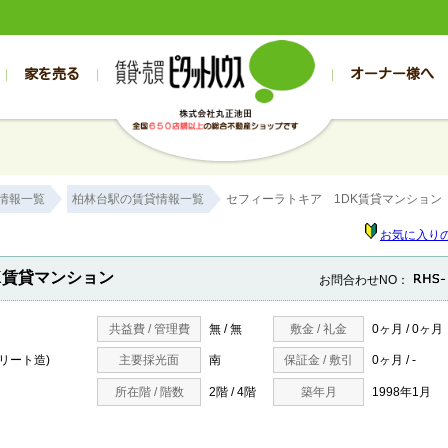
家を売る
オーナー様へ
売買
売買
売却実績一覧
空き家管理
スタッフブログ
売却のお問合せ
管理物件ギャラリー
売却のご相談
入居者様専用（帯広店）
お客様の声
不動産売却査定
リフォーム
入
帯広の売買物件一覧
旭川の売買物件一覧
帯広の1000万円以下
旭川の1000万円以下
帯広の賃貸物
旭川の賃貸物
情報一覧
柏林台駅の賃貸情報一覧
セフィーラトキア 1DK賃貸マンション
帯広の新築一戸建て
旭川の新築一戸建て
帯広の1000万～2000万円
旭川の1000万～2000万円
帯広の賃貸ア
旭川の賃貸ア
帯広の中古一戸建て
旭川の中古一戸建て
帯広の2000万～3000万円
旭川の2000万～3000万円
帯広の賃貸マ
旭川の賃貸マ
お気に入り
帯広の土地
旭川の土地
帯広の3000万～4000万円
旭川の3000万～4000万円
帯広の賃貸一
旭川の賃貸一
K賃貸マンション
お問合わせNO：
帯広の中古マンション
旭川の中古マンション
帯広の4000万以上
旭川の4000万以上
帯広の賃貸事
旭川の賃貸事
共益費 / 管理費
無 / 無
敷金 / 礼金
0ヶ月 / 0ヶ月
クリート造)
主要採光面
南
保証金 / 敷引
0ヶ月 / -
所在階 / 階数
2階 / 4階
築年月
1998年1月