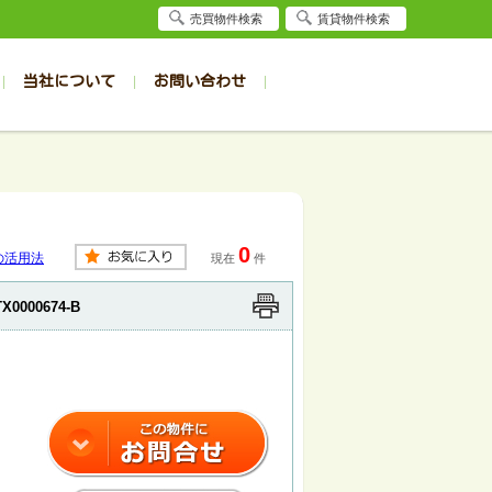
売買物件検索
賃貸物件検索
当社について
お問い合わせ
賃貸
賃貸
サイト
事例
居者様専用（旭川店）
会社概要
クイック売却査定
お問合せ
採用情報
退去受付
件一覧
件一覧
帯広の1R～1K
旭川の1R～1K
パート
パート
帯広の1DK～1LDK
旭川の1DK～1LDK
0
ンション
ンション
帯広の2K～2LDK
旭川の2K～2LDK
の活用法
現在
件
戸建て
戸建て
帯広の3K～3LDK
旭川の3K～3LDK
TX0000674-B
務所
務所
帯広の4K以上
旭川の4K以上