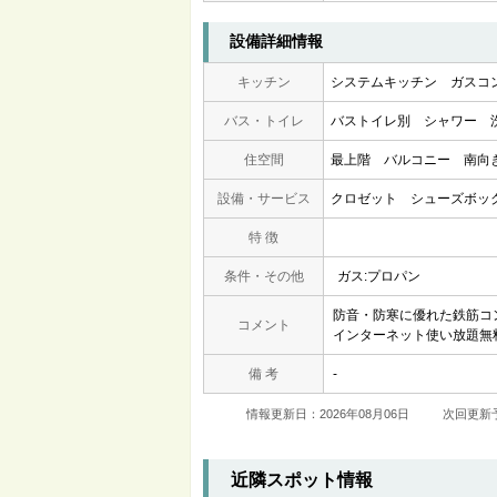
設備詳細情報
キッチン
システムキッチン
ガスコ
バス・トイレ
バストイレ別
シャワー
住空間
最上階
バルコニー
南向
設備・サービス
クロゼット
シューズボッ
特 徴
条件・その他
ガス:プロパン
防音・防寒に優れた鉄筋コ
コメント
インターネット使い放題無
備 考
-
情報更新日：2026年08月06日
次回更新予
近隣スポット情報