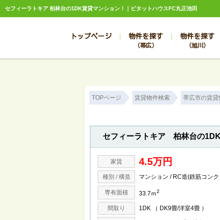
セフィーラトキア 柏林台の1DK賃貸マンション！｜ピタットハウスFC丸正池田
トップページ
物件を探す
物件を探す
（帯広）
（旭川）
総合お問合せ
お知らせ
賃貸管理について
選ばれる理由
管理のお問合せ
スタッフ紹介
TOPページ
賃貸物件検索
帯広市の賃貸
セフィーラトキア 柏林台の1D
4.5万円
家賃
種別 / 構造
マンション / RC造(鉄筋コン
2
専有面積
33.7ｍ
間取り
1DK （ DK9畳/洋室4畳 ）