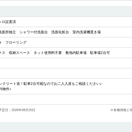
ンロ設置済
洗面所独立
シャワー付洗面台
洗面化粧台
室内洗濯機置き場
き
フローリング
クス
収納スペース
ネット使用料不要
敷地内駐車場
駐車場2台可
ンクリート造！駐車2台可能なのでお二人入居もご相談ください♪
料物件♪
定日：2026年08月20日
※各種情報と