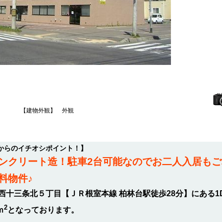
【建物外観】 外観
からのイチオシポイント！】
ンクリート造！駐車2台可能なのでお二人入居もご
料物件♪
西十三条北５丁目【ＪＲ根室本線 柏林台駅徒歩28分】にある1
2
ｍ
となっております。