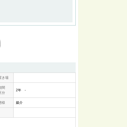
置き場
期間
2年 -
区分
態様
媒介