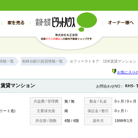
家を売る
オーナー様へ
売買
売買
売却実績一覧
空き家管理
スタッフブログ
売却のお問合せ
管理物件ギャラリー
売却のご相談
入居者様専用（帯広店）
お客様の声
不動産売却査定
リフォーム
入
帯広の売買物件一覧
旭川の売買物件一覧
帯広の1000万円以下
旭川の1000万円以下
帯広の賃貸物
旭川の賃貸物
情報一覧
柏林台駅の賃貸情報一覧
セフィーラトキア 1DK賃貸マンション
帯広の新築一戸建て
旭川の新築一戸建て
帯広の1000万～2000万円
旭川の1000万～2000万円
帯広の賃貸ア
旭川の賃貸ア
帯広の中古一戸建て
旭川の中古一戸建て
帯広の2000万～3000万円
旭川の2000万～3000万円
帯広の賃貸マ
旭川の賃貸マ
お気に入り
帯広の土地
旭川の土地
帯広の3000万～4000万円
旭川の3000万～4000万円
帯広の賃貸一
旭川の賃貸一
K賃貸マンション
お問合わせNO：
帯広の中古マンション
旭川の中古マンション
帯広の4000万以上
旭川の4000万以上
帯広の賃貸事
旭川の賃貸事
共益費 / 管理費
無 / 無
敷金 / 礼金
0ヶ月 / 0ヶ月
クリート造)
主要採光面
南
保証金 / 敷引
0ヶ月 / -
所在階 / 階数
4階 / 4階
築年月
1998年1月