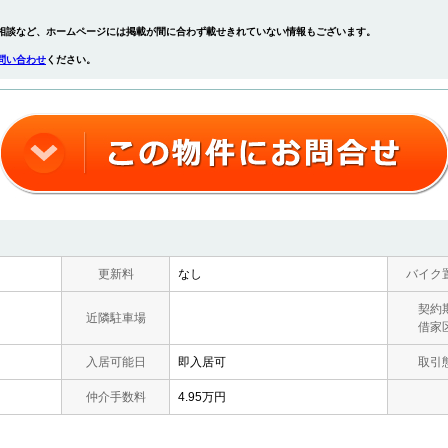
相談など、ホームページには掲載が間に合わず載せきれていない情報もございます。
問い合わせ
ください。
更新料
なし
バイク
契約
近隣駐車場
借家
入居可能日
即入居可
取引
仲介手数料
4.95万円