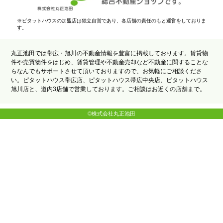
※ピタットハウスの加盟店は独立自営であり、各店舗の責任のもと運営をしておりま
す。
丸正池田では帯広・旭川の不動産情報を豊富に掲載しております。賃貸物
件や売買物件をはじめ、賃貸管理や不動産売却など不動産に関することな
らなんでもサポートさせて頂いておりますので、お気軽にご相談くださ
い。ピタットハウス帯広店、ピタットハウス帯広中央店、ピタットハウス
旭川店と、道内3店舗で営業しております。ご相談はお近くの店舗まで。
©株式会社丸正池田