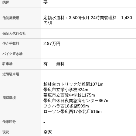
要
損保
定額水道料：3,500円/月 24時間管理料：1,430
他初期費用
円/月
保証人代行会社
2.97万円
仲介手数料
バイク置き場
有 無料
駐車場
近隣駐車場
柏林台カトリック幼稚園1071m
帯広市立栄小学校924m
帯広市立西陵中学校1175m
周辺環境
帯広市休日夜間急病センター867m
フクハラ西18条店599m
ローソン帯広西17条北店616m
-
借家区分
空家
現況