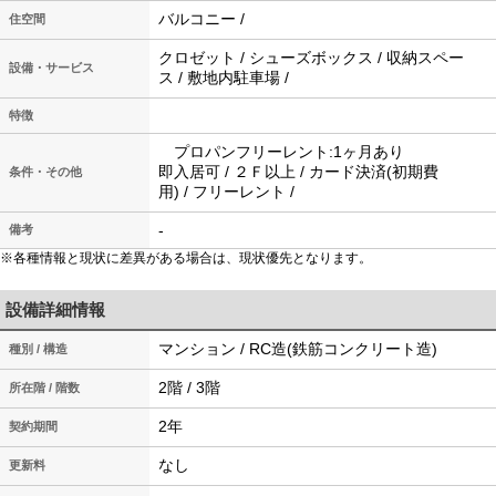
バルコニー /
住空間
クロゼット / シューズボックス / 収納スペー
設備・サービス
ス / 敷地内駐車場 /
特徴
プロパンフリーレント:1ヶ月あり
即入居可 / ２Ｆ以上 / カード決済(初期費
条件・その他
用) / フリーレント /
-
備考
※各種情報と現状に差異がある場合は、現状優先となります。
設備詳細情報
マンション / RC造(鉄筋コンクリート造)
種別 / 構造
2階 / 3階
所在階 / 階数
2年
契約期間
なし
更新料