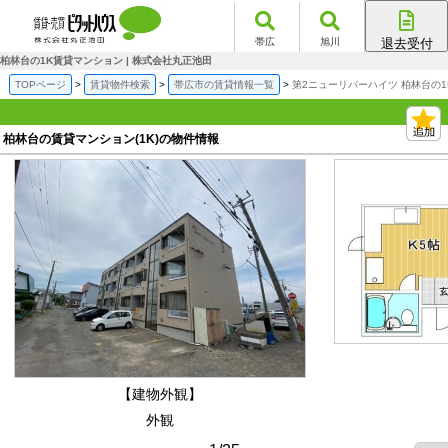
帯広
旭川
退去受付
帯広店
柏林台の1K賃貸マンション | 株式会社丸正池田
旭川店
TOPページ
賃貸物件検索
帯広市の賃貸情報一覧
第2ニューリバーハイツ 柏林台の
柏林台の賃貸マンション(1K)の物件情報
【建物外観】
外観