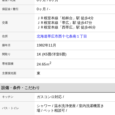
0ヶ月 / 0ヶ月
敷金 / 礼金
0ヶ月 / -
保証金 / 敷引
ＪＲ根室本線「柏林台」駅 徒歩4分
ＪＲ根室本線「帯広」駅 徒歩47分
交通
ＪＲ根室本線「西帯広」駅 徒歩46分
北海道帯広市西十七条南１丁目
住所
1982年11月
築年月
1K (K5畳/洋室6畳)
間取り
2
24.65ｍ
専有面積
東
主要採光面
設備・条件・こだわり
ガスコンロ対応 /
キッチン
シャワー / 温水洗浄便座 / 室内洗濯機置き
バス・トイレ
場 / ペット相談可 /