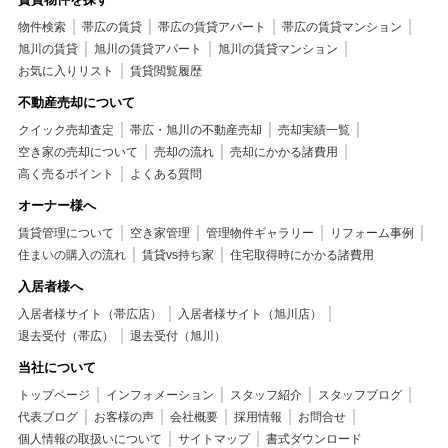
物件検索
帯広の賃貸
帯広の賃貸アパート
帯広の賃貸マンション
旭川の賃貸
旭川の賃貸アパート
旭川の賃貸マンション
お気に入りリスト
賃貸閲覧履歴
不動産売却について
クイック売却査定
帯広・旭川の不動産売却
売却実績一覧
空き家の売却について
売却の流れ
売却にかかる諸費用
高く売るポイント
よくある質問
オーナー様へ
賃貸管理について
空き家管理
管理物件ギャラリー
リフォーム事例
住まいの購入の流れ
賃貸vs持ち家
住宅取得時にかかる諸費用
入居者様へ
入居者様サイト（帯広店）
入居者様サイト（旭川店）
退去受付（帯広）
退去受付（旭川）
当社について
トップページ
インフォメーション
スタッフ紹介
スタッフブログ
代表ブログ
お客様の声
会社概要
採用情報
お問合せ
個人情報の取扱いについて
サイトマップ
書式ダウンロード