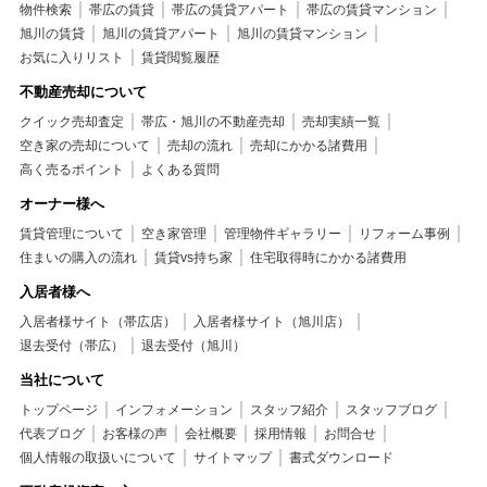
物件検索
帯広の賃貸
帯広の賃貸アパート
帯広の賃貸マンション
旭川の賃貸
旭川の賃貸アパート
旭川の賃貸マンション
お気に入りリスト
賃貸閲覧履歴
不動産売却について
クイック売却査定
帯広・旭川の不動産売却
売却実績一覧
空き家の売却について
売却の流れ
売却にかかる諸費用
高く売るポイント
よくある質問
オーナー様へ
賃貸管理について
空き家管理
管理物件ギャラリー
リフォーム事例
住まいの購入の流れ
賃貸vs持ち家
住宅取得時にかかる諸費用
入居者様へ
入居者様サイト（帯広店）
入居者様サイト（旭川店）
退去受付（帯広）
退去受付（旭川）
当社について
トップページ
インフォメーション
スタッフ紹介
スタッフブログ
代表ブログ
お客様の声
会社概要
採用情報
お問合せ
個人情報の取扱いについて
サイトマップ
書式ダウンロード