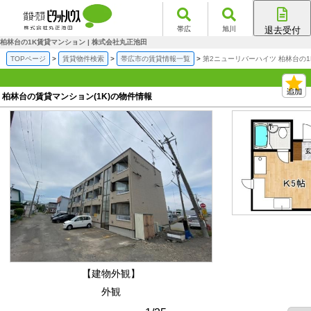
帯広
旭川
退去受付
帯広店
柏林台の1K賃貸マンション | 株式会社丸正池田
旭川店
TOPページ
賃貸物件検索
帯広市の賃貸情報一覧
第2ニューリバーハイツ 柏林台の
柏林台の賃貸マンション(1K)の物件情報
【建物外観】
外観