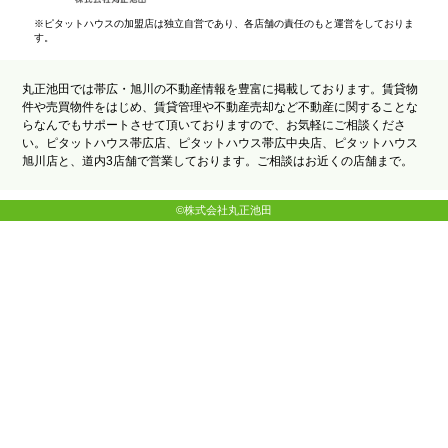
※ピタットハウスの加盟店は独立自営であり、各店舗の責任のもと運営をしておりま
す。
丸正池田では帯広・旭川の不動産情報を豊富に掲載しております。賃貸物
件や売買物件をはじめ、賃貸管理や不動産売却など不動産に関することな
らなんでもサポートさせて頂いておりますので、お気軽にご相談くださ
い。ピタットハウス帯広店、ピタットハウス帯広中央店、ピタットハウス
旭川店と、道内3店舗で営業しております。ご相談はお近くの店舗まで。
©株式会社丸正池田