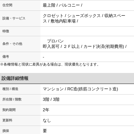
最上階 / バルコニー /
住空間
クロゼット / シューズボックス / 収納スペー
設備・サービス
ス / 敷地内駐車場 /
特徴
プロパン
条件・その他
即入居可 / ２Ｆ以上 / カード決済(初期費用) /
-
備考
※各種情報と現状に差異がある場合は、現状優先となります。
設備詳細情報
マンション / RC造(鉄筋コンクリート造)
種別 / 構造
3階 / 3階
所在階 / 階数
2年
契約期間
なし
更新料
要
損保