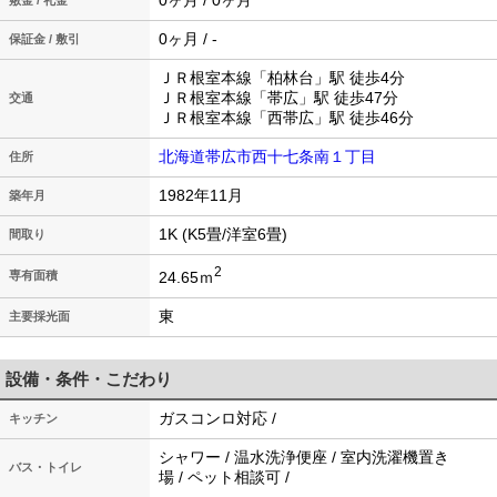
0ヶ月 / 0ヶ月
敷金 / 礼金
0ヶ月 / -
保証金 / 敷引
ＪＲ根室本線「柏林台」駅 徒歩4分
ＪＲ根室本線「帯広」駅 徒歩47分
交通
ＪＲ根室本線「西帯広」駅 徒歩46分
北海道帯広市西十七条南１丁目
住所
1982年11月
築年月
1K (K5畳/洋室6畳)
間取り
2
24.65ｍ
専有面積
東
主要採光面
設備・条件・こだわり
ガスコンロ対応 /
キッチン
シャワー / 温水洗浄便座 / 室内洗濯機置き
バス・トイレ
場 / ペット相談可 /