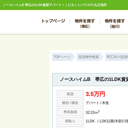
ノースハイムB 帯広の1LDK賃貸アパート！｜ピタットハウスFC丸正池田
トップページ
物件を探す
物件を探す
（帯広）
（旭川）
総合お問合せ
お知らせ
賃貸管理について
選ばれる理由
管理のお問合せ
スタッフ紹介
TOPページ
賃貸物件検索
帯広市の賃貸
ノースハイムB 帯広の1LDK賃
3.5万円
家賃
種別 / 構造
アパート / 木造
2
専有面積
32.23ｍ
間取り
1LDK （ LDK11畳/洋室5.5