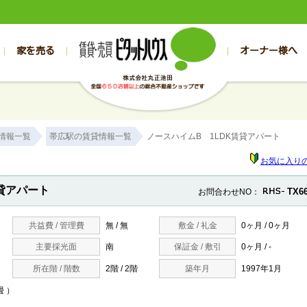
家を売る
オーナー様へ
売買
売買
売却実績一覧
空き家管理
スタッフブログ
売却のお問合せ
管理物件ギャラリー
売却のご相談
入居者様専用（帯広店）
お客様の声
不動産売却査定
リフォーム
入
帯広の売買物件一覧
旭川の売買物件一覧
帯広の1000万円以下
旭川の1000万円以下
帯広の賃貸物
旭川の賃貸物
情報一覧
帯広駅の賃貸情報一覧
ノースハイムB 1LDK賃貸アパート
帯広の新築一戸建て
旭川の新築一戸建て
帯広の1000万～2000万円
旭川の1000万～2000万円
帯広の賃貸ア
旭川の賃貸ア
帯広の中古一戸建て
旭川の中古一戸建て
帯広の2000万～3000万円
旭川の2000万～3000万円
帯広の賃貸マ
旭川の賃貸マ
お気に入り
帯広の土地
旭川の土地
帯広の3000万～4000万円
旭川の3000万～4000万円
帯広の賃貸一
旭川の賃貸一
貸アパート
TX6
お問合わせNO：
帯広の中古マンション
旭川の中古マンション
帯広の4000万以上
旭川の4000万以上
帯広の賃貸事
旭川の賃貸事
共益費 / 管理費
無 / 無
敷金 / 礼金
0ヶ月 / 0ヶ月
主要採光面
南
保証金 / 敷引
0ヶ月 / -
所在階 / 階数
2階 / 2階
築年月
1997年1月
畳 ）