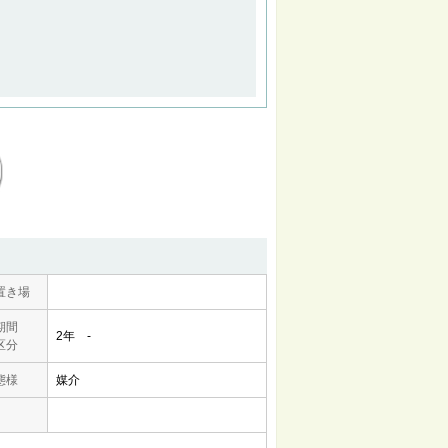
置き場
期間
2年 -
区分
態様
媒介