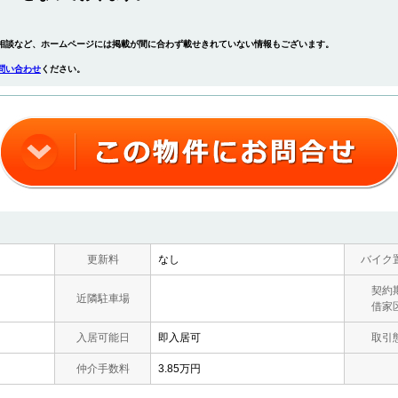
相談など、ホームページには掲載が間に合わず載せきれていない情報もございます。
問い合わせ
ください。
更新料
なし
バイク
契約
近隣駐車場
借家
入居可能日
即入居可
取引
仲介手数料
3.85万円