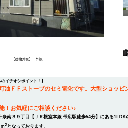
【建物外観】 外観
らのイチオシポイント！】
灯油ＦＦストーブのセミ電化です。大型ショッピン
能！お気軽にご相談ください♪
条南３９丁目【ＪＲ根室本線 帯広駅徒歩54分】にある1LD
2
3ｍ
となっております。