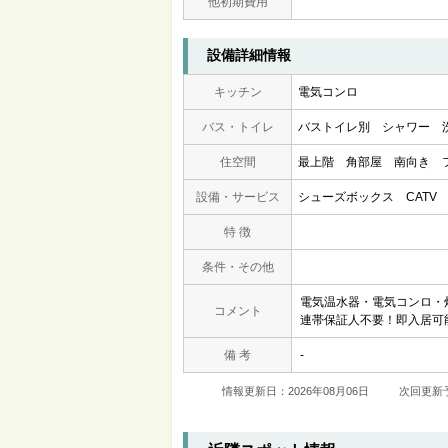
他初期費用
設備詳細情報
キッチン
電気コンロ
バス・トイレ
バストイレ別
シャワー
住空間
最上階
角部屋
南向き
設備・サービス
シューズボックス
CATV
特 徴
条件・その他
電気温水器・電気コンロ・
コメント
連帯保証人不要！即入居可
備 考
-
情報更新日：2026年08月06日
次回更新予