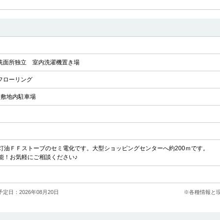
洗面所独立
室内洗濯機置き場
フローリング
敷地内駐車場
灯油ＦＦストーブのセミ電化です。大型ショッピングセンターへ約200ｍです。
能！お気軽にご相談ください♪
定日：2026年08月20日
※各種情報と