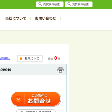
売買物件検索
賃貸物件検索
当社について
お問い合わせ
賃貸
賃貸
サイト
事例
居者様専用（旭川店）
会社概要
クイック売却査定
お問合せ
採用情報
退去受付
件一覧
件一覧
帯広の1R～1K
旭川の1R～1K
パート
パート
帯広の1DK～1LDK
旭川の1DK～1LDK
0
ンション
ンション
帯広の2K～2LDK
旭川の2K～2LDK
の活用法
現在
件
戸建て
戸建て
帯広の3K～3LDK
旭川の3K～3LDK
6099010
務所
務所
帯広の4K以上
旭川の4K以上