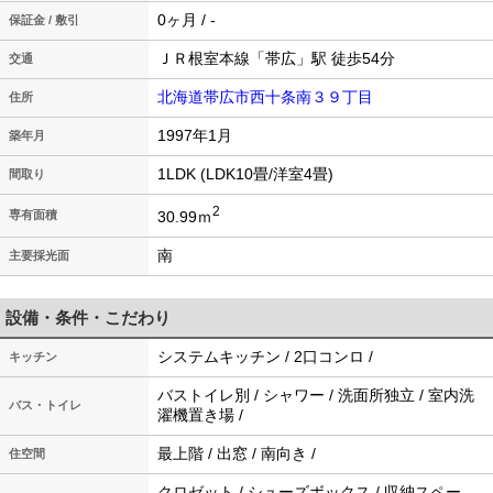
0ヶ月 / -
保証金 / 敷引
ＪＲ根室本線「帯広」駅 徒歩54分
交通
北海道帯広市西十条南３９丁目
住所
1997年1月
築年月
1LDK (LDK10畳/洋室4畳)
間取り
2
30.99ｍ
専有面積
南
主要採光面
設備・条件・こだわり
システムキッチン / 2口コンロ /
キッチン
バストイレ別 / シャワー / 洗面所独立 / 室内洗
バス・トイレ
濯機置き場 /
最上階 / 出窓 / 南向き /
住空間
クロゼット / シューズボックス / 収納スペー