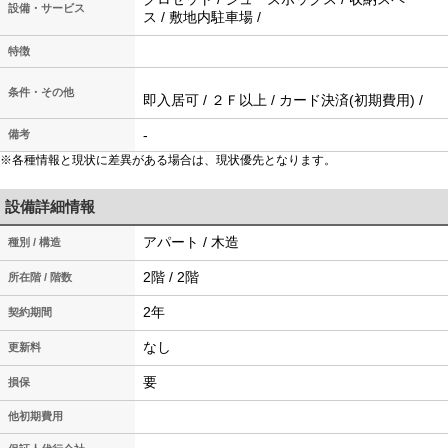
設備・サービス
ス / 敷地内駐車場 /
特徴
条件・その他
即入居可 / ２Ｆ以上 / カード決済(初期費用) /
-
備考
※各種情報と現状に差異がある場合は、現状優先となります。
設備詳細情報
アパート / 木造
種別 / 構造
2階 / 2階
所在階 / 階数
2年
契約期間
なし
更新料
要
損保
他初期費用