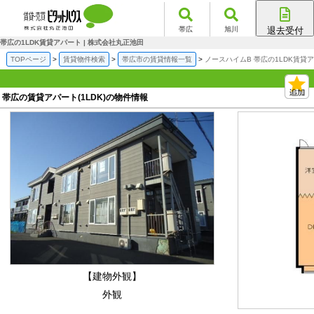
帯広
旭川
退去受付
帯広店
帯広の1LDK賃貸アパート | 株式会社丸正池田
旭川店
TOPページ
賃貸物件検索
帯広市の賃貸情報一覧
ノースハイムB 帯広の1LDK賃貸
帯広の賃貸アパート(1LDK)の物件情報
【建物外観】
外観