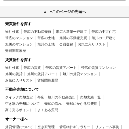
このページの先頭へ
売買物件を探す
物件検索
帯広の不動産売買
帯広の新築一戸建て
帯広の中古住宅
帯広のマンション
帯広の土地
旭川の不動産売買
旭川の一戸建て
旭川のマンション
旭川の土地
会員登録
お気に入りリスト
売買閲覧履歴
賃貸物件を探す
物件検索
帯広の賃貸
帯広の賃貸アパート
帯広の賃貸マンション
旭川の賃貸
旭川の賃貸アパート
旭川の賃貸マンション
お気に入りリスト
賃貸閲覧履歴
不動産売却について
クイック売却査定
帯広・旭川の不動産売却
売却実績一覧
空き家の売却について
売却の流れ
売却にかかる諸費用
高く売るポイント
よくある質問
オーナー様へ
賃貸管理について
空き家管理
管理物件ギャラリー
リフォーム事例