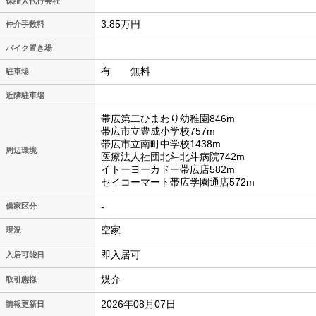
保証人代行会社
3.85万円
仲介手数料
バイク置き場
有 無料
駐車場
近隣駐車場
帯広第二ひまわり幼稚園846m
帯広市立豊成小学校757m
帯広市立南町中学校1438m
周辺環境
医療法人社団北斗北斗病院742m
イトーヨーカドー帯広店582m
セイコーマート帯広学園通店572m
-
借家区分
空家
現況
即入居可
入居可能日
媒介
取引態様
2026年08月07日
情報更新日