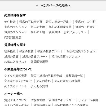
このページの先頭へ
売買物件を探す
物件検索
帯広の不動産売買
帯広の新築一戸建て
帯広の中古住宅
帯広のマンション
帯広の土地
旭川の不動産売買
旭川の一戸建て
旭川のマンション
旭川の土地
会員登録
お気に入りリスト
売買閲覧履歴
賃貸物件を探す
物件検索
帯広の賃貸
帯広の賃貸アパート
帯広の賃貸マンション
旭川の賃貸
旭川の賃貸アパート
旭川の賃貸マンション
お気に入りリスト
賃貸閲覧履歴
不動産売却について
クイック売却査定
帯広・旭川の不動産売却
売却実績一覧
空き家の売却について
売却の流れ
売却にかかる諸費用
高く売るポイント
よくある質問
オーナー様へ
賃貸管理について
空き家管理
管理物件ギャラリー
リフォーム事例
住まいの購入の流れ
賃貸vs持ち家
住宅取得時にかかる諸費用