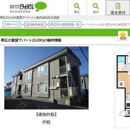
帯広
旭川
退去受付
帯広店
帯広の1LDK賃貸アパート | 株式会社丸正池田
旭川店
TOPページ
賃貸物件検索
帯広市の賃貸情報一覧
ノースハイムB 帯広の1LDK賃貸
帯広の賃貸アパート(1LDK)の物件情報
【建物外観】
外観