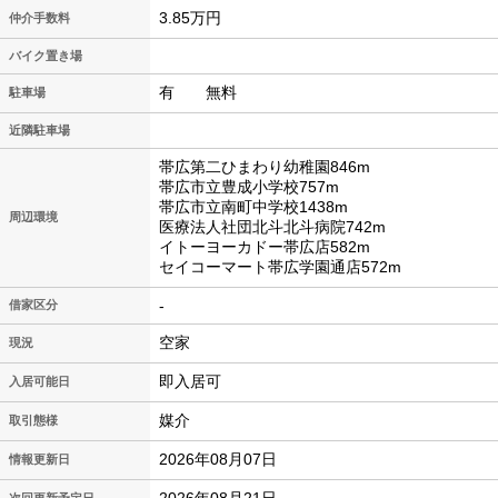
3.85万円
仲介手数料
バイク置き場
有 無料
駐車場
近隣駐車場
帯広第二ひまわり幼稚園846m
帯広市立豊成小学校757m
帯広市立南町中学校1438m
周辺環境
医療法人社団北斗北斗病院742m
イトーヨーカドー帯広店582m
セイコーマート帯広学園通店572m
-
借家区分
空家
現況
即入居可
入居可能日
媒介
取引態様
2026年08月07日
情報更新日