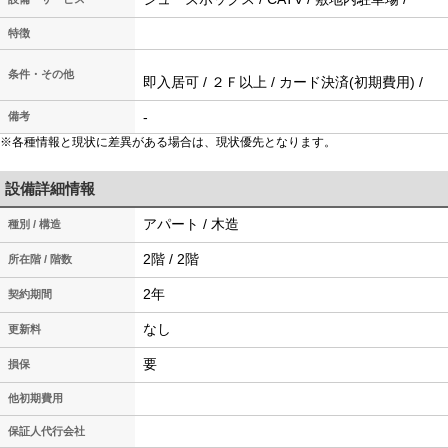
特徴
条件・その他
即入居可 / ２Ｆ以上 / カード決済(初期費用) /
-
備考
※各種情報と現状に差異がある場合は、現状優先となります。
設備詳細情報
アパート / 木造
種別 / 構造
2階 / 2階
所在階 / 階数
2年
契約期間
なし
更新料
要
損保
他初期費用
保証人代行会社