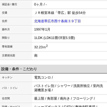
0ヶ月 / -
保証金 / 敷引
ＪＲ根室本線「帯広」駅 徒歩54分
交通
北海道帯広市西十条南３９丁目
住所
1997年1月
築年月
1LDK (LDK11畳/洋室5.5畳)
間取り
2
32.23ｍ
専有面積
南
主要採光面
設備・条件・こだわり
電気コンロ /
キッチン
バストイレ別 / シャワー / 洗面所独立 / 室内洗
バス・トイレ
濯機置き場 /
最上階 / 角部屋 / 南向き / フローリング /
住空間
シューズボックス / CATV / 敷地内駐車場 /
設備・サービス