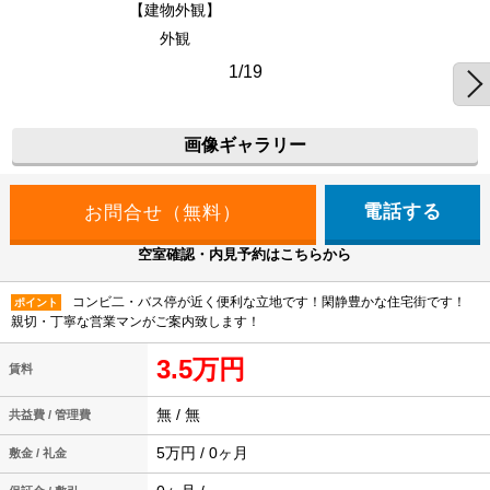
【建物外観】
外観
1/19
画像ギャラリー
電話する
空室確認・内見予約はこちらから
コンビ二・バス停が近く便利な立地です！閑静豊かな住宅街です！
ポイント
親切・丁寧な営業マンがご案内致します！
3.5万円
賃料
無 / 無
共益費 / 管理費
5万円 / 0ヶ月
敷金 / 礼金