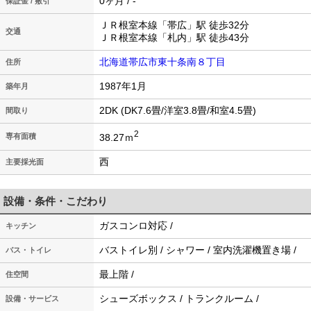
0ヶ月 / -
保証金 / 敷引
ＪＲ根室本線「帯広」駅 徒歩32分
交通
ＪＲ根室本線「札内」駅 徒歩43分
北海道帯広市東十条南８丁目
住所
1987年1月
築年月
2DK (DK7.6畳/洋室3.8畳/和室4.5畳)
間取り
2
38.27ｍ
専有面積
西
主要採光面
設備・条件・こだわり
ガスコンロ対応 /
キッチン
バストイレ別 / シャワー / 室内洗濯機置き場 /
バス・トイレ
最上階 /
住空間
シューズボックス / トランクルーム /
設備・サービス