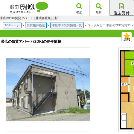
帯広
旭川
退去受付
帯広店
帯広の2DK賃貸アパート | 株式会社丸正池田
旭川店
TOPページ
賃貸物件検索
帯広市の賃貸情報一覧
コーポみまつ 帯広の2DK賃貸アパ
帯広の賃貸アパート(2DK)の物件情報