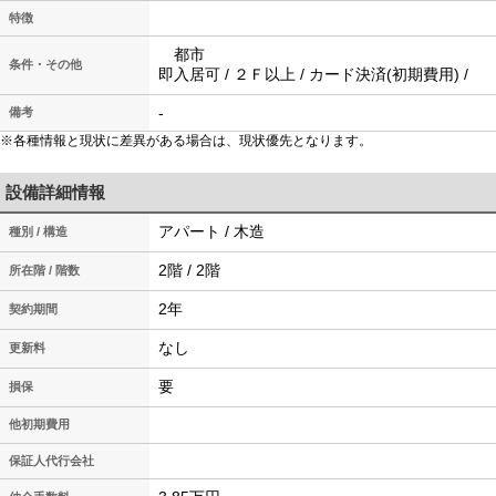
特徴
都市
条件・その他
即入居可 / ２Ｆ以上 / カード決済(初期費用) /
-
備考
※各種情報と現状に差異がある場合は、現状優先となります。
設備詳細情報
アパート / 木造
種別 / 構造
2階 / 2階
所在階 / 階数
2年
契約期間
なし
更新料
要
損保
他初期費用
保証人代行会社