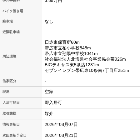
3.85万円
仲介手数料
バイク置き場
なし
駐車場
近隣駐車場
日赤東保育所60m
帯広市立柏小学校848m
帯広市立翔陽中学校1041m
周辺環境
社会福祉法人北海道社会事業協会帯926m
BIGテキサス東5条店1231m
セブンイレブン帯広東10条南7丁目店251m
-
借家区分
空家
現況
即入居可
入居可能日
媒介
取引態様
2026年08月07日
情報更新日
2026年08月21日
次回更新予定日