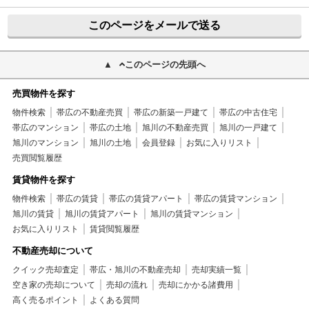
このページをメールで送る
このページの先頭へ
売買物件を探す
物件検索
帯広の不動産売買
帯広の新築一戸建て
帯広の中古住宅
帯広のマンション
帯広の土地
旭川の不動産売買
旭川の一戸建て
旭川のマンション
旭川の土地
会員登録
お気に入りリスト
売買閲覧履歴
賃貸物件を探す
物件検索
帯広の賃貸
帯広の賃貸アパート
帯広の賃貸マンション
旭川の賃貸
旭川の賃貸アパート
旭川の賃貸マンション
お気に入りリスト
賃貸閲覧履歴
不動産売却について
クイック売却査定
帯広・旭川の不動産売却
売却実績一覧
空き家の売却について
売却の流れ
売却にかかる諸費用
高く売るポイント
よくある質問