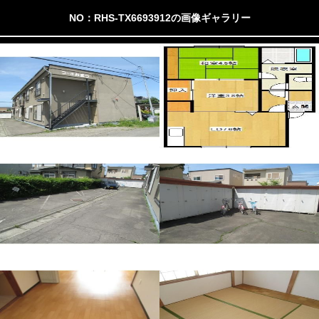
NO：RHS-TX6693912の画像ギャラリー