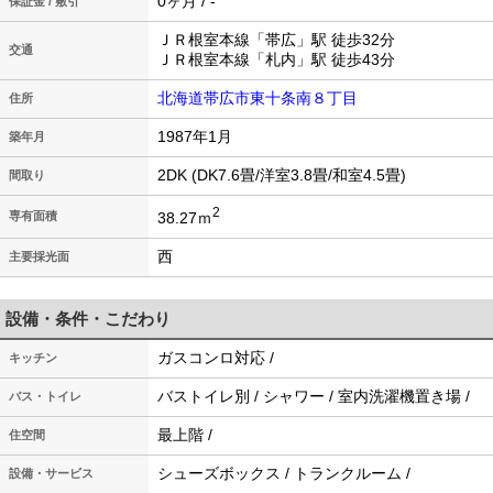
0ヶ月 / -
保証金 / 敷引
ＪＲ根室本線「帯広」駅 徒歩32分
交通
ＪＲ根室本線「札内」駅 徒歩43分
北海道帯広市東十条南８丁目
住所
1987年1月
築年月
2DK (DK7.6畳/洋室3.8畳/和室4.5畳)
間取り
2
38.27ｍ
専有面積
西
主要採光面
設備・条件・こだわり
ガスコンロ対応 /
キッチン
バストイレ別 / シャワー / 室内洗濯機置き場 /
バス・トイレ
最上階 /
住空間
シューズボックス / トランクルーム /
設備・サービス