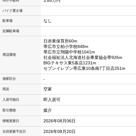
3.85万円
仲介手数料
バイク置き場
なし
駐車場
近隣駐車場
日赤東保育所60m
帯広市立柏小学校848m
帯広市立翔陽中学校1041m
周辺環境
社会福祉法人北海道社会事業協会帯926m
BIGテキサス東5条店1231m
セブンイレブン帯広東10条南7丁目店251m
-
借家区分
空家
現況
即入居可
入居可能日
媒介
取引態様
2026年08月06日
情報更新日
2026年08月20日
次回更新予定日