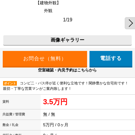
【建物外観】
外観
1/19
画像ギャラリー
電話する
空室確認・内見予約はこちらから
コンビ二・バス停が近く便利な立地です！閑静豊かな住宅街です！
ポイント
親切・丁寧な営業マンがご案内致します！
3.5万円
賃料
無 / 無
共益費 / 管理費
5万円 / 0ヶ月
敷金 / 礼金