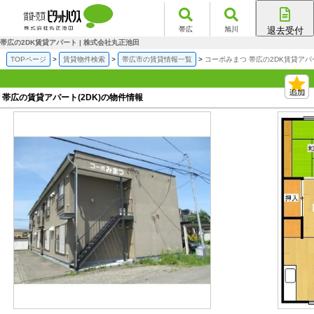
帯広
旭川
退去受付
帯広店
帯広の2DK賃貸アパート | 株式会社丸正池田
旭川店
TOPページ
賃貸物件検索
帯広市の賃貸情報一覧
コーポみまつ 帯広の2DK賃貸アパ
帯広の賃貸アパート(2DK)の物件情報