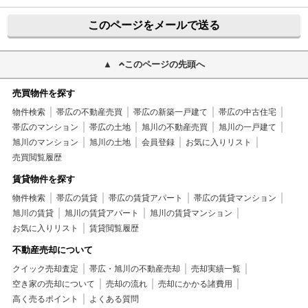
このページをメールで送る
このページの先頭へ
売買物件を探す
物件検索
帯広の不動産売買
帯広の新築一戸建て
帯広の中古住宅
帯広のマンション
帯広の土地
旭川の不動産売買
旭川の一戸建て
旭川のマンション
旭川の土地
会員登録
お気に入りリスト
売買閲覧履歴
賃貸物件を探す
物件検索
帯広の賃貸
帯広の賃貸アパート
帯広の賃貸マンション
旭川の賃貸
旭川の賃貸アパート
旭川の賃貸マンション
お気に入りリスト
賃貸閲覧履歴
不動産売却について
クイック売却査定
帯広・旭川の不動産売却
売却実績一覧
空き家の売却について
売却の流れ
売却にかかる諸費用
高く売るポイント
よくある質問