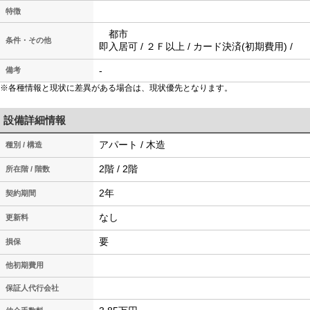
特徴
都市
条件・その他
即入居可 / ２Ｆ以上 / カード決済(初期費用) /
-
備考
※各種情報と現状に差異がある場合は、現状優先となります。
設備詳細情報
アパート / 木造
種別 / 構造
2階 / 2階
所在階 / 階数
2年
契約期間
なし
更新料
要
損保
他初期費用
保証人代行会社