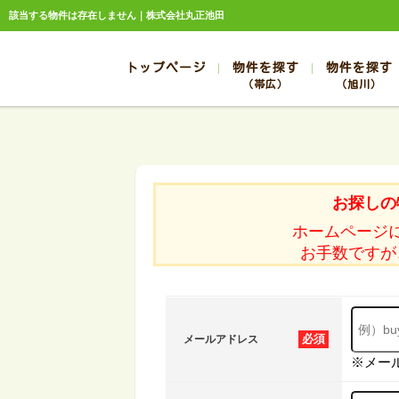
該当する物件は存在しません｜株式会社丸正池田
トップページ
物件を探す
物件を探す
（帯広）
（旭川）
総合お問合せ
お知らせ
賃貸管理について
選ばれる理由
管理のお問合せ
スタッフ紹介
帯広
旭川
帯広
旭川
お探しの
帯広
旭川
ホームページ
帯広
旭川
お手数ですが
帯広
旭川
必須
メールアドレス
※メー