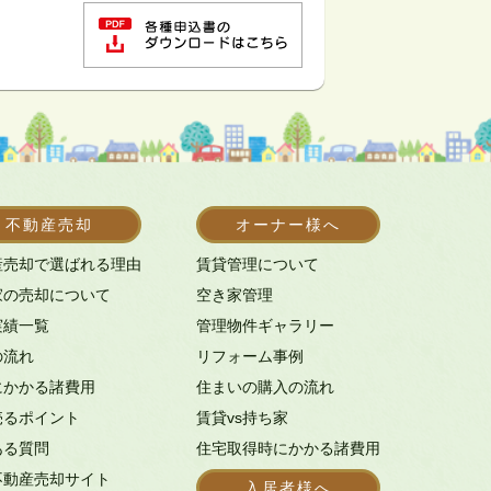
不動産売却
オーナー様へ
産売却で選ばれる理由
賃貸管理について
家の売却について
空き家管理
実績一覧
管理物件ギャラリー
の流れ
リフォーム事例
にかかる諸費用
住まいの購入の流れ
売るポイント
賃貸vs持ち家
ある質問
住宅取得時にかかる諸費用
不動産売却サイト
入居者様へ