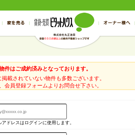
家を売る
オーナー様へ
売買
売買
売却実績一覧
空き家管理
スタッフブログ
売却のお問合せ
管理物件ギャラリー
売却のご相談
入居者様ページ
お客様の声
不動産売却査定
リフォーム
の売買物件一覧
の売買物件一覧
帯広の1000万円以下
旭川の1000万円以下
帯広の賃貸物件
旭川の賃貸物件
の新築一戸建て
の新築一戸建て
帯広の1000万～2000万円
旭川の1000万～2000万円
帯広の賃貸アパ
旭川の賃貸アパ
物件はご成約済みとなっております。
の中古一戸建て
の中古一戸建て
帯広の2000万～3000万円
旭川の2000万～3000万円
帯広の賃貸マン
旭川の賃貸マン
に掲載されていない物件も多数ございます。
の土地
の土地
帯広の3000万～4000万円
旭川の3000万～4000万円
帯広の賃貸一戸
旭川の賃貸一戸
、会員登録フォームよりお問合せ下さい。
の中古マンション
の中古マンション
帯広の4000万以上
旭川の4000万以上
帯広の賃貸事務
旭川の賃貸事務
ルアドレスはログインに使用します。