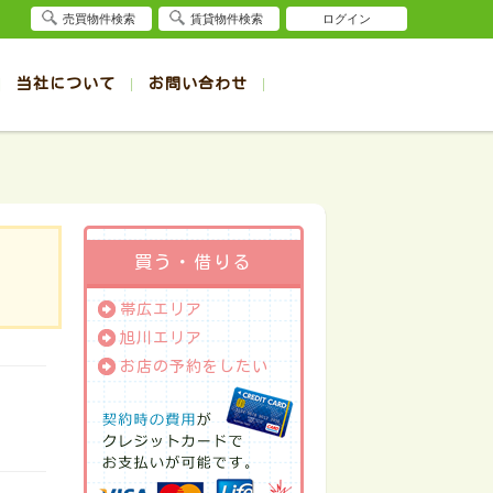
売買物件検索
賃貸物件検索
ログイン
当社について
お問い合わせ
賃貸
賃貸
サイト
事例
退去受付（帯広店）
会社概要
クイック売却査定
お問合せ
退去受付（旭川店）
採用情報
一覧
一覧
帯広の1R～1K賃貸
旭川の1R～1K賃貸
ート
ート
帯広の1DK～1LDK賃貸
旭川の1DK～1LDK賃貸
ション
ション
帯広の2K～2LDK賃貸
旭川の2K～2LDK賃貸
買う・借りる
建て
建て
帯広の3K～3LDK賃貸
旭川の3K～3LDK賃貸
帯広エリア
所
所
帯広の4K以上賃貸
旭川の4K以上賃貸
旭川エリア
お店の予約をしたい