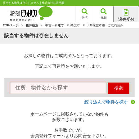
該当する物件は存在しません｜株式会社丸正池田
帯広
旭川
退去受付
>
>
帯広店
TOPページ
>
物件検索
>
中古一戸建て
帯広市
ＪＲ根室本線
ご成約済み
旭川店
該当する物件は存在しません
お探しの物件はご成約済みとなっております。
下記にて再建策をお願いたします。
検索
絞り込んで物件を探す
ホームページに掲載されていない物件も
多数ございます。
お手数ですが、
会員登録フォームよりお問合せ下さい。