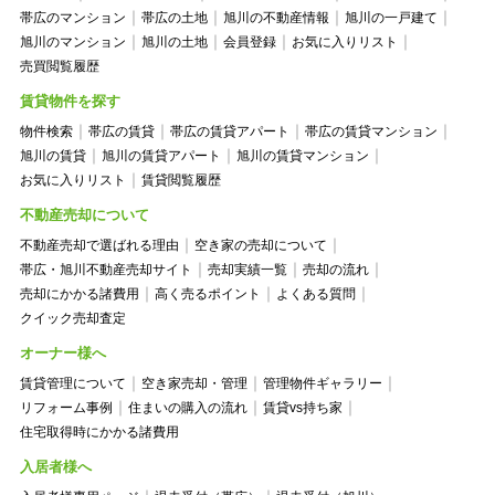
帯広のマンション
帯広の土地
旭川の不動産情報
旭川の一戸建て
旭川のマンション
旭川の土地
会員登録
お気に入りリスト
売買閲覧履歴
賃貸物件を探す
物件検索
帯広の賃貸
帯広の賃貸アパート
帯広の賃貸マンション
旭川の賃貸
旭川の賃貸アパート
旭川の賃貸マンション
お気に入りリスト
賃貸閲覧履歴
不動産売却について
不動産売却で選ばれる理由
空き家の売却について
帯広・旭川不動産売却サイト
売却実績一覧
売却の流れ
売却にかかる諸費用
高く売るポイント
よくある質問
クイック売却査定
オーナー様へ
賃貸管理について
空き家売却・管理
管理物件ギャラリー
リフォーム事例
住まいの購入の流れ
賃貸vs持ち家
住宅取得時にかかる諸費用
入居者様へ