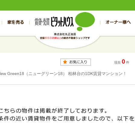
家を売る
オーナー様へ
売買
売買
売却実績一覧
空き家管理
スタッフブログ
売却のお問合せ
管理物件ギャラリー
売却のご相談
入居者様専用（帯広店）
お客様の声
不動産売却査定
リフォーム
入
帯広の売買物件一覧
旭川の売買物件一覧
帯広の1000万円以下
旭川の1000万円以下
帯広の賃貸物
旭川の賃貸物
0
帯広の新築一戸建て
旭川の新築一戸建て
帯広の1000万～2000万円
旭川の1000万～2000万円
帯広の賃貸ア
旭川の賃貸ア
現在
件
帯広の中古一戸建て
旭川の中古一戸建て
帯広の2000万～3000万円
旭川の2000万～3000万円
帯広の賃貸マ
旭川の賃貸マ
New Green18（ニューグリーン18） 柏林台の1DK賃貸マンション！
帯広の土地
旭川の土地
帯広の3000万～4000万円
旭川の3000万～4000万円
帯広の賃貸一
旭川の賃貸一
帯広の中古マンション
旭川の中古マンション
帯広の4000万以上
旭川の4000万以上
帯広の賃貸事
旭川の賃貸事