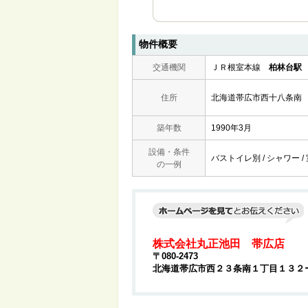
物件概要
交通機関
ＪＲ根室本線
柏林台駅
住所
北海道帯広市西十八条南
築年数
1990年3月
設備・条件
バストイレ別 / シャワー /
の一例
株式会社丸正池田 帯広店
〒080-2473
北海道帯広市西２３条南１丁目１３２