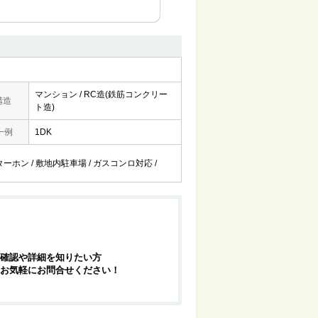
マンション / RC造(鉄筋コンクリー
構造
ト造)
一例
1DK
ターホン / 敷地内駐車場 / ガスコンロ対応 /
確認や詳細を知りたい方
お気軽にお問合せください！