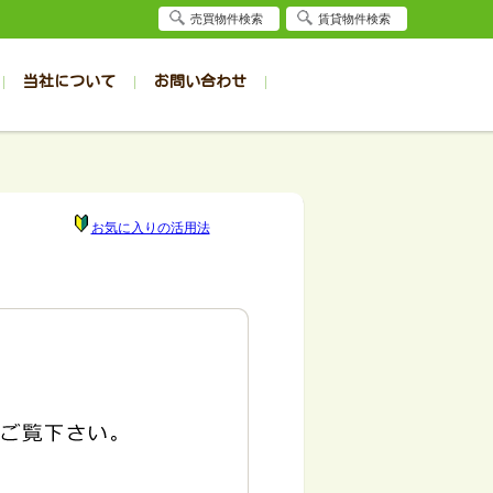
売買物件検索
賃貸物件検索
当社について
お問い合わせ
賃貸
賃貸
サイト
事例
居者様専用（旭川店）
会社概要
クイック売却査定
お問合せ
採用情報
退去受付
件一覧
件一覧
帯広の1R～1K
旭川の1R～1K
パート
パート
帯広の1DK～1LDK
旭川の1DK～1LDK
お気に入りの活用法
ンション
ンション
帯広の2K～2LDK
旭川の2K～2LDK
戸建て
戸建て
帯広の3K～3LDK
旭川の3K～3LDK
務所
務所
帯広の4K以上
旭川の4K以上