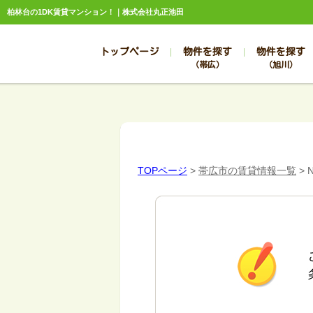
柏林台の1DK賃貸マンション！｜株式会社丸正池田
トップページ
物件を探す
物件を探す
（帯広）
（旭川）
総合お問合せ
お知らせ
賃貸管理について
選ばれる理由
管理のお問合せ
スタッフ紹介
TOPページ
>
帯広市の賃貸情報一覧
>