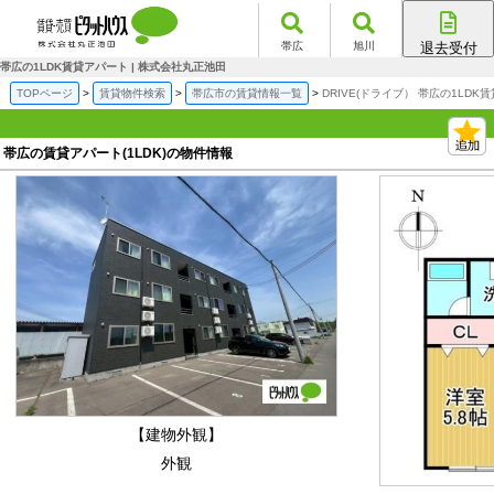
帯広
旭川
退去受付
帯広店
帯広の1LDK賃貸アパート | 株式会社丸正池田
旭川店
TOPページ
賃貸物件検索
帯広市の賃貸情報一覧
DRIVE(ドライブ） 帯広の1LDK
帯広の賃貸アパート(1LDK)の物件情報
【建物外観】
外観