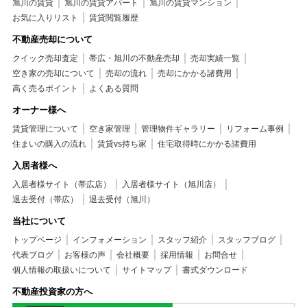
旭川の賃貸
旭川の賃貸アパート
旭川の賃貸マンション
お気に入りリスト
賃貸閲覧履歴
不動産売却について
クイック売却査定
帯広・旭川の不動産売却
売却実績一覧
空き家の売却について
売却の流れ
売却にかかる諸費用
高く売るポイント
よくある質問
オーナー様へ
賃貸管理について
空き家管理
管理物件ギャラリー
リフォーム事例
住まいの購入の流れ
賃貸vs持ち家
住宅取得時にかかる諸費用
入居者様へ
入居者様サイト（帯広店）
入居者様サイト（旭川店）
退去受付（帯広）
退去受付（旭川）
当社について
トップページ
インフォメーション
スタッフ紹介
スタッフブログ
代表ブログ
お客様の声
会社概要
採用情報
お問合せ
個人情報の取扱いについて
サイトマップ
書式ダウンロード
不動産投資家の方へ