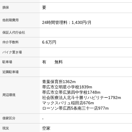
要
損保
他初期費用
24時間管理料：1,430円/月
保証人代行会社
6.6万円
仲介手数料
バイク置き場
有 無料
駐車場
近隣駐車場
青葉保育所1362m
帯広市立明星小学校1839m
帯広市立帯広第四中学校1748m
周辺環境
社会医療法人北斗十勝リハビリテー1792m
マックスバリュ稲田店676m
ローソン帯広西5条南三十一店977m
-
借家区分
空家
現況