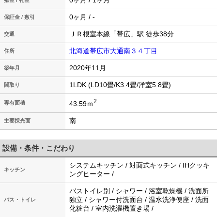
0ヶ月 / 1ヶ月
敷金 / 礼金
0ヶ月 / -
保証金 / 敷引
ＪＲ根室本線「帯広」駅 徒歩38分
交通
北海道帯広市大通南３４丁目
住所
2020年11月
築年月
1LDK (LD10畳/K3.4畳/洋室5.8畳)
間取り
2
43.59ｍ
専有面積
南
主要採光面
設備・条件・こだわり
システムキッチン / 対面式キッチン / IHクッキ
キッチン
ングヒーター /
バストイレ別 / シャワー / 浴室乾燥機 / 洗面所
独立 / シャワー付洗面台 / 温水洗浄便座 / 洗面
バス・トイレ
化粧台 / 室内洗濯機置き場 /