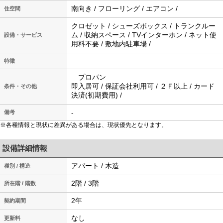
南向き / フローリング / エアコン /
住空間
クロゼット / シューズボックス / トランクルー
ム / 収納スペース / TVインターホン / ネット使
設備・サービス
用料不要 / 敷地内駐車場 /
特徴
プロパン
即入居可 / 保証会社利用可 / ２Ｆ以上 / カード
条件・その他
決済(初期費用) /
-
備考
※各種情報と現状に差異がある場合は、現状優先となります。
設備詳細情報
アパート / 木造
種別 / 構造
2階 / 3階
所在階 / 階数
2年
契約期間
なし
更新料