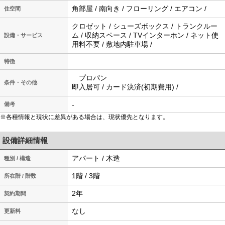
角部屋 / 南向き / フローリング / エアコン /
住空間
クロゼット / シューズボックス / トランクルー
ム / 収納スペース / TVインターホン / ネット使
設備・サービス
用料不要 / 敷地内駐車場 /
特徴
プロパン
条件・その他
即入居可 / カード決済(初期費用) /
-
備考
※各種情報と現状に差異がある場合は、現状優先となります。
設備詳細情報
アパート / 木造
種別 / 構造
1階 / 3階
所在階 / 階数
2年
契約期間
なし
更新料