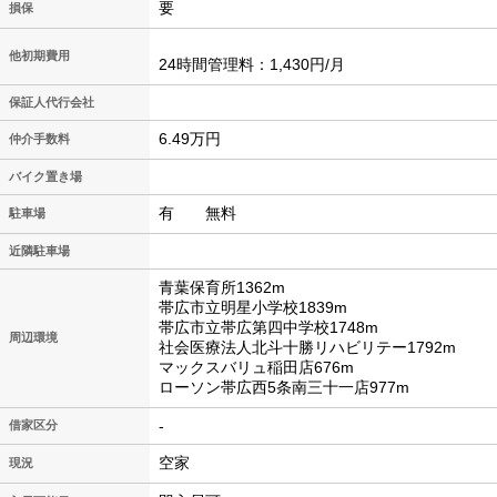
要
損保
他初期費用
24時間管理料：1,430円/月
保証人代行会社
6.49万円
仲介手数料
バイク置き場
有 無料
駐車場
近隣駐車場
青葉保育所1362m
帯広市立明星小学校1839m
帯広市立帯広第四中学校1748m
周辺環境
社会医療法人北斗十勝リハビリテー1792m
マックスバリュ稲田店676m
ローソン帯広西5条南三十一店977m
-
借家区分
空家
現況