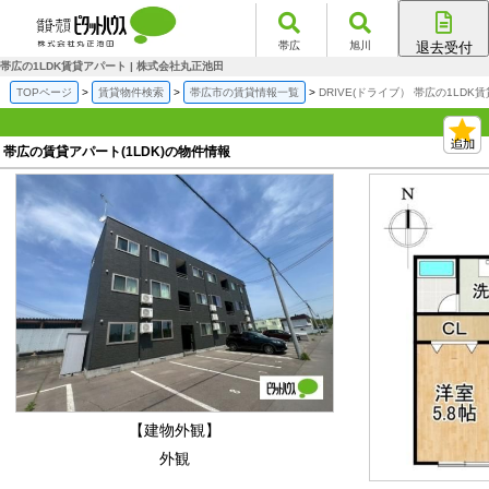
帯広
旭川
退去受付
帯広店
帯広の1LDK賃貸アパート | 株式会社丸正池田
旭川店
TOPページ
賃貸物件検索
帯広市の賃貸情報一覧
DRIVE(ドライブ） 帯広の1LDK
帯広の賃貸アパート(1LDK)の物件情報
【建物外観】
外観