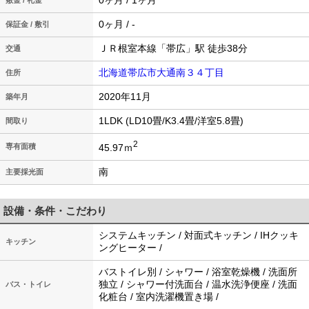
0ヶ月 / 1ヶ月
敷金 / 礼金
0ヶ月 / -
保証金 / 敷引
ＪＲ根室本線「帯広」駅 徒歩38分
交通
北海道帯広市大通南３４丁目
住所
2020年11月
築年月
1LDK (LD10畳/K3.4畳/洋室5.8畳)
間取り
2
45.97ｍ
専有面積
南
主要採光面
設備・条件・こだわり
システムキッチン / 対面式キッチン / IHクッキ
キッチン
ングヒーター /
バストイレ別 / シャワー / 浴室乾燥機 / 洗面所
独立 / シャワー付洗面台 / 温水洗浄便座 / 洗面
バス・トイレ
化粧台 / 室内洗濯機置き場 /