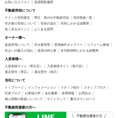
お気に入りリスト
賃貸閲覧履歴
不動産売却について
クイック売却査定
帯広・旭川の不動産売却
売却実績一覧
空き家の売却について
売却の流れ
売却にかかる諸費用
高く売るポイント
よくある質問
オーナー様へ
賃貸管理について
空き家管理
管理物件ギャラリー
リフォーム事例
住まいの購入の流れ
賃貸vs持ち家
住宅取得時にかかる諸費用
入居者様へ
入居者様サイト（帯広店）
入居者様サイト（旭川店）
退去受付（帯広）
退去受付（旭川）
当社について
トップページ
インフォメーション
スタッフ紹介
スタッフブログ
代表ブログ
お客様の声
会社概要
採用情報
お問合せ
個人情報の取扱いについて
サイトマップ
書式ダウンロード
不動産投資家の方へ