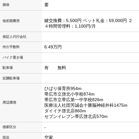
要
損保
鍵交換費：5,500円 ペット礼金：59,000円 ２
他初期費用
４時間管理料：1,100円/月
保証人代行会社
6.49万円
仲介手数料
バイク置き場
有 無料
駐車場
近隣駐車場
ひばり保育所954m
帯広市立啓北小学校874m
帯広市立帯広第一中学校826m
周辺環境
医療法人社団芳誠会十勝脳神経外科1475m
ダイイチ啓北店860m
セブンイレブン帯広啓北店570m
-
借家区分
空家
現況