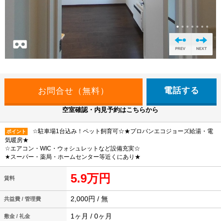
電話する
空室確認・内見予約はこちらから
☆駐車場1台込み！ペット飼育可☆★プロパンエコジョーズ給湯・電
ポイント
気暖房★
☆エアコン・WIC・ウォシュレットなど設備充実☆
★スーパー・薬局・ホームセンター等近くにあり★
5.9万円
賃料
2,000円 / 無
共益費 / 管理費
1ヶ月 / 0ヶ月
敷金 / 礼金