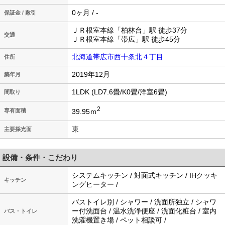
0ヶ月 / -
保証金 / 敷引
ＪＲ根室本線「柏林台」駅 徒歩37分
交通
ＪＲ根室本線「帯広」駅 徒歩45分
北海道帯広市西十条北４丁目
住所
2019年12月
築年月
1LDK (LD7.6畳/K0畳/洋室6畳)
間取り
2
39.95ｍ
専有面積
東
主要採光面
設備・条件・こだわり
システムキッチン / 対面式キッチン / IHクッキ
キッチン
ングヒーター /
バストイレ別 / シャワー / 洗面所独立 / シャワ
ー付洗面台 / 温水洗浄便座 / 洗面化粧台 / 室内
バス・トイレ
洗濯機置き場 / ペット相談可 /