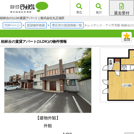
帯広
旭川
退去受付
帯広店
柏林台の1LDK賃貸アパート | 株式会社丸正池田
旭川店
TOPページ
賃貸物件検索
帯広市の賃貸情報一覧
レジデンス・アイ弐号館 柏林台の
柏林台の賃貸アパート(1LDK)の物件情報
【建物外観】
外観