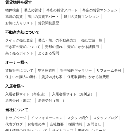
賃貸物件を探す
物件検索
帯広の賃貸
帯広の賃貸アパート
帯広の賃貸マンション
旭川の賃貸
旭川の賃貸アパート
旭川の賃貸マンション
お気に入りリスト
賃貸閲覧履歴
不動産売却について
クイック売却査定
帯広・旭川の不動産売却
売却実績一覧
空き家の売却について
売却の流れ
売却にかかる諸費用
高く売るポイント
よくある質問
オーナー様へ
賃貸管理について
空き家管理
管理物件ギャラリー
リフォーム事例
住まいの購入の流れ
賃貸vs持ち家
住宅取得時にかかる諸費用
入居者様へ
入居者様サイト（帯広店）
入居者様サイト（旭川店）
退去受付（帯広）
退去受付（旭川）
当社について
トップページ
インフォメーション
スタッフ紹介
スタッフブログ
代表ブログ
お客様の声
会社概要
採用情報
お問合せ
個人情報の取扱いについて
サイトマップ
書式ダウンロード