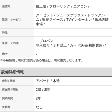
最上階 / フローリング / エアコン /
住空間
クロゼット / シューズボックス / トランクルー
ム / 収納スペース / TVインターホン / 敷地内駐
設備・サービス
車場 /
特徴
プロパン
条件・その他
即入居可 / ２Ｆ以上 / カード決済(初期費用) /
-
備考
※各種情報と現状に差異がある場合は、現状優先となります。
設備詳細情報
アパート / 木造
種別 / 構造
2階 / 2階
所在階 / 階数
2年
契約期間
なし
更新料