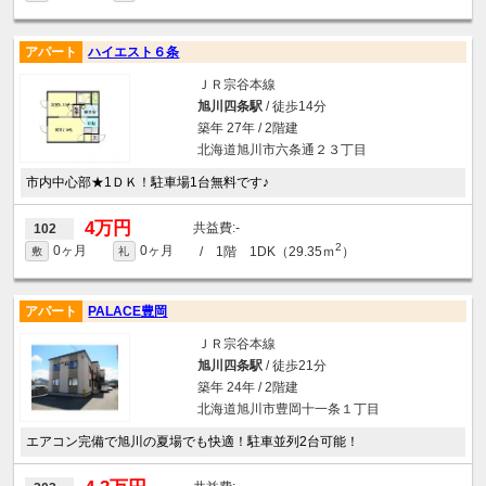
アパート
ハイエスト６条
ＪＲ宗谷本線
旭川四条駅
/ 徒歩14分
築年 27年 / 2階建
北海道旭川市六条通２３丁目
市内中心部★1ＤＫ！駐車場1台無料です♪
4万円
-
102
2
0ヶ月
0ヶ月
/ 1階 1DK（29.35ｍ
）
敷
礼
アパート
PALACE豊岡
ＪＲ宗谷本線
旭川四条駅
/ 徒歩21分
築年 24年 / 2階建
北海道旭川市豊岡十一条１丁目
エアコン完備で旭川の夏場でも快適！駐車並列2台可能！