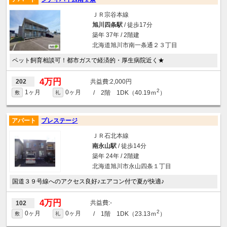
ＪＲ宗谷本線
旭川四条駅
/ 徒歩17分
築年 37年 / 2階建
北海道旭川市南一条通２３丁目
ペット飼育相談可！都市ガスで経済的・厚生病院近く★
4万円
2,000円
202
2
1ヶ月
0ヶ月
/ 2階 1DK（40.19ｍ
）
敷
礼
アパート
プレステージ
ＪＲ石北本線
南永山駅
/ 徒歩14分
築年 24年 / 2階建
北海道旭川市永山四条１丁目
国道３９号線へのアクセス良好♪エアコン付で夏が快適♪
4万円
-
102
2
0ヶ月
0ヶ月
/ 1階 1DK（23.13ｍ
）
敷
礼