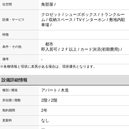
角部屋 /
住空間
クロゼット / シューズボックス / トランクルー
ム / 収納スペース / TVインターホン / 敷地内駐
設備・サービス
車場 /
特徴
都市
条件・その他
即入居可 / ２Ｆ以上 / カード決済(初期費用) /
-
備考
※各種情報と現状に差異がある場合は、現状優先となります。
設備詳細情報
アパート / 木造
種別 / 構造
2階 / 2階
所在階 / 階数
2年
契約期間
なし
更新料