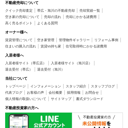
不動産売却について
クイック売却査定
帯広・旭川の不動産売却
売却実績一覧
空き家の売却について
売却の流れ
売却にかかる諸費用
高く売るポイント
よくある質問
オーナー様へ
賃貸管理について
空き家管理
管理物件ギャラリー
リフォーム事例
住まいの購入の流れ
賃貸vs持ち家
住宅取得時にかかる諸費用
入居者様へ
入居者様サイト（帯広店）
入居者様サイト（旭川店）
退去受付（帯広）
退去受付（旭川）
当社について
トップページ
インフォメーション
スタッフ紹介
スタッフブログ
代表ブログ
お客様の声
会社概要
採用情報
お問合せ
個人情報の取扱いについて
サイトマップ
書式ダウンロード
不動産投資家の方へ