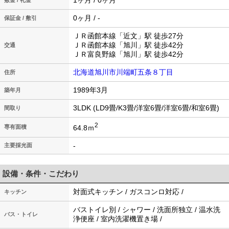
1ヶ月 / 0ヶ月
敷金 / 礼金
0ヶ月 / -
保証金 / 敷引
ＪＲ函館本線「近文」駅 徒歩27分
ＪＲ函館本線「旭川」駅 徒歩42分
交通
ＪＲ富良野線「旭川」駅 徒歩42分
北海道旭川市川端町五条８丁目
住所
1989年3月
築年月
3LDK (LD9畳/K3畳/洋室6畳/洋室6畳/和室6畳)
間取り
2
64.8ｍ
専有面積
-
主要採光面
設備・条件・こだわり
対面式キッチン / ガスコンロ対応 /
キッチン
バストイレ別 / シャワー / 洗面所独立 / 温水洗
バス・トイレ
浄便座 / 室内洗濯機置き場 /