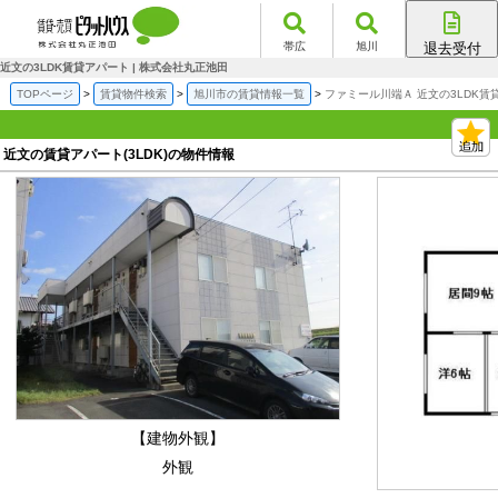
帯広
旭川
退去受付
帯広店
近文の3LDK賃貸アパート | 株式会社丸正池田
旭川店
TOPページ
賃貸物件検索
旭川市の賃貸情報一覧
ファミール川端Ａ 近文の3LDK賃
近文の賃貸アパート(3LDK)の物件情報
【建物外観】
外観