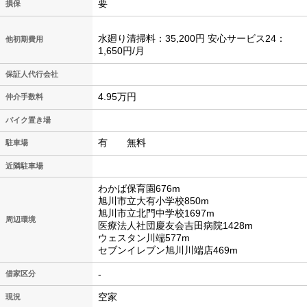
要
損保
水廻り清掃料：35,200円 安心サービス24：
他初期費用
1,650円/月
保証人代行会社
4.95万円
仲介手数料
バイク置き場
有 無料
駐車場
近隣駐車場
わかば保育園676m
旭川市立大有小学校850m
旭川市立北門中学校1697m
周辺環境
医療法人社団慶友会吉田病院1428m
ウェスタン川端577m
セブンイレブン旭川川端店469m
-
借家区分
空家
現況