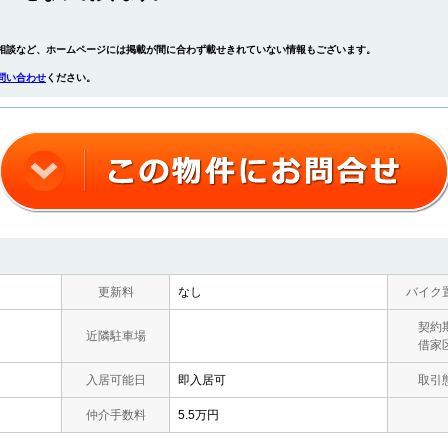
相談など、ホームページには掲載が間に合わず載せきれていない情報もございます。
問い合わせ
ください。
更新料
なし
バイク
契約
近隣駐車場
借家
入居可能日
即入居可
取引
仲介手数料
5.5万円