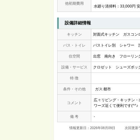
他初期費用
水廻り清掃料：33,000円 安
設備詳細情報
キッチン
対面式キッチン
ガスコン
バス・トイレ
バストイレ別
シャワー
住空間
出窓
南向き
フローリン
設備・サービス
クロゼット
シューズボッ
特 徴
条件・その他
ガス:都市
広々リビング・キッチン・
コメント
ワーズ近くて便利です(^^♪
備 考
-
情報更新日：2026年08月09日
次回更新予