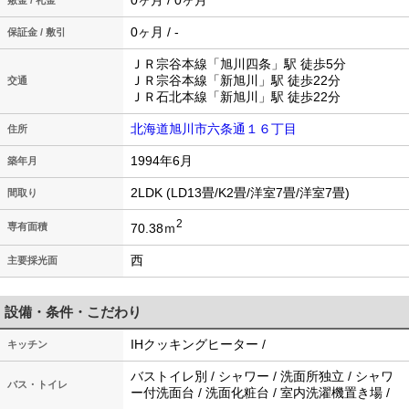
0ヶ月 / 0ヶ月
敷金 / 礼金
0ヶ月 / -
保証金 / 敷引
ＪＲ宗谷本線「旭川四条」駅 徒歩5分
ＪＲ宗谷本線「新旭川」駅 徒歩22分
交通
ＪＲ石北本線「新旭川」駅 徒歩22分
北海道旭川市六条通１６丁目
住所
1994年6月
築年月
2LDK (LD13畳/K2畳/洋室7畳/洋室7畳)
間取り
2
70.38ｍ
専有面積
西
主要採光面
設備・条件・こだわり
IHクッキングヒーター /
キッチン
バストイレ別 / シャワー / 洗面所独立 / シャワ
バス・トイレ
ー付洗面台 / 洗面化粧台 / 室内洗濯機置き場 /