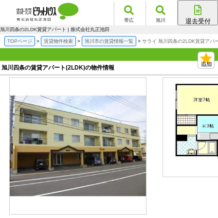
帯広
旭川
退去受付
帯広店
旭川四条の2LDK賃貸アパート | 株式会社丸正池田
旭川店
TOPページ
賃貸物件検索
旭川市の賃貸情報一覧
サライ 旭川四条の2LDK賃貸アパ
旭川四条の賃貸アパート(2LDK)の物件情報