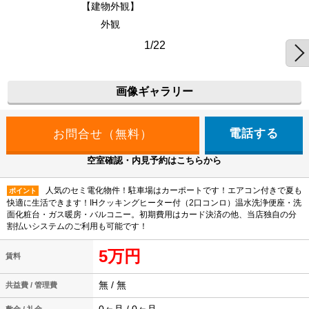
【建物外観】
外観
1/22
画像ギャラリー
電話する
空室確認・内見予約はこちらから
人気のセミ電化物件！駐車場はカーポートです！エアコン付きで夏も
ポイント
快適に生活できます！IHクッキングヒーター付（2口コンロ）温水洗浄便座・洗
面化粧台・ガス暖房・バルコニー。初期費用はカード決済の他、当店独自の分
割払いシステムのご利用も可能です！
5万円
賃料
無 / 無
共益費 / 管理費