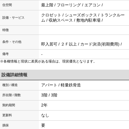
最上階 / フローリング / エアコン /
住空間
クロゼット / シューズボックス / トランクルー
設備・サービス
ム / 収納スペース / 敷地内駐車場 /
特徴
条件・その他
即入居可 / ２Ｆ以上 / カード決済(初期費用) /
-
備考
※各種情報と現状に差異がある場合は、現状優先となります。
設備詳細情報
アパート / 軽量鉄骨造
種別 / 構造
3階 / 3階
所在階 / 階数
2年
契約期間
なし
更新料
要
損保