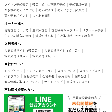
クイック売却査定
帯広・旭川の不動産売却
売却実績一覧
空き家の売却について
売却の流れ
売却にかかる諸費用
高く売るポイント
よくある質問
オーナー様へ
賃貸管理について
空き家管理
管理物件ギャラリー
リフォーム事例
住まいの購入の流れ
賃貸vs持ち家
住宅取得時にかかる諸費用
入居者様へ
入居者様サイト（帯広店）
入居者様サイト（旭川店）
退去受付（帯広）
退去受付（旭川）
当社について
トップページ
インフォメーション
スタッフ紹介
スタッフブログ
代表ブログ
お客様の声
会社概要
採用情報
お問合せ
個人情報の取扱いについて
サイトマップ
書式ダウンロード
不動産投資家の方へ