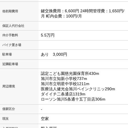
鍵交換費用：6,600円 24時間管理費：1,650円/
他初期費用
月 町内会費：100円/月
保証人代行会社
5.5万円
仲介手数料
バイク置き場
あり 3,000円
駐車場
近隣駐車場
認定こども園慈光園保育所430m
旭川市立知新小学校737m
旭川市立明星中学校1211m
周辺環境
医療法人健光会旭川ペインクリニッ290m
ダイイチ二条通店1319m
ローソン旭川5条通十五丁目店306m
-
借家区分
空家
現況