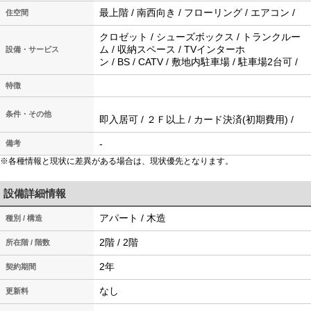
最上階 / 南西向き / フローリング / エアコン /
住空間
クロゼット / シューズボックス / トランクルー
ム / 収納スペース / TVインターホ
設備・サービス
ン / BS / CATV / 敷地内駐車場 / 駐車場2台可 /
特徴
条件・その他
即入居可 / ２Ｆ以上 / カード決済(初期費用) /
-
備考
※各種情報と現状に差異がある場合は、現状優先となります。
設備詳細情報
アパート / 木造
種別 / 構造
2階 / 2階
所在階 / 階数
2年
契約期間
なし
更新料