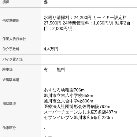
要
損保
水廻り清掃料：24,200円 カードキー設定料：
他初期費用
27,500円 24時間管理料：1,650円/月 駐車2台
目：2,000円/月
保証人代行会社
4.4万円
仲介手数料
バイク置き場
有 無料
駐車場
近隣駐車場
あすなろ幼稚園706m
旭川市立末広小学校859m
旭川市立六合中学校806m
周辺環境
医療法人社団博彰会佐野病院792m
スーパーチェーンふじ末広5条店487m
セブンイレブン旭川末広5条店223m
-
借家区分