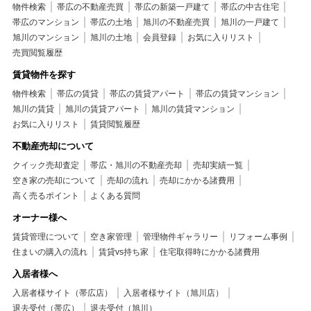
物件検索
帯広の不動産売買
帯広の新築一戸建て
帯広の中古住宅
帯広のマンション
帯広の土地
旭川の不動産売買
旭川の一戸建て
旭川のマンション
旭川の土地
会員登録
お気に入りリスト
売買閲覧履歴
賃貸物件を探す
物件検索
帯広の賃貸
帯広の賃貸アパート
帯広の賃貸マンション
旭川の賃貸
旭川の賃貸アパート
旭川の賃貸マンション
お気に入りリスト
賃貸閲覧履歴
不動産売却について
クイック売却査定
帯広・旭川の不動産売却
売却実績一覧
空き家の売却について
売却の流れ
売却にかかる諸費用
高く売るポイント
よくある質問
オーナー様へ
賃貸管理について
空き家管理
管理物件ギャラリー
リフォーム事例
住まいの購入の流れ
賃貸vs持ち家
住宅取得時にかかる諸費用
入居者様へ
入居者様サイト（帯広店）
入居者様サイト（旭川店）
退去受付（帯広）
退去受付（旭川）