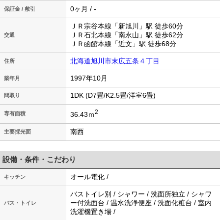
0ヶ月 / -
保証金 / 敷引
ＪＲ宗谷本線「新旭川」駅 徒歩60分
ＪＲ石北本線「南永山」駅 徒歩62分
交通
ＪＲ函館本線「近文」駅 徒歩68分
北海道旭川市末広五条４丁目
住所
1997年10月
築年月
1DK (D7畳/K2.5畳/洋室6畳)
間取り
2
36.43ｍ
専有面積
南西
主要採光面
設備・条件・こだわり
オール電化 /
キッチン
バストイレ別 / シャワー / 洗面所独立 / シャワ
ー付洗面台 / 温水洗浄便座 / 洗面化粧台 / 室内
バス・トイレ
洗濯機置き場 /