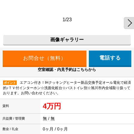
1/23
画像ギャラリー
電話する
空室確認・内見予約はこちらから
エアコン付き！IHクッキングヒーター新品交換予定オール電化で経済
ポイント
的♪ＴＶ付インターホン☆洗面化粧台☆バストイレ別☆旭川市内全域取り扱って
おります。お問い合わせください。
4万円
賃料
無 / 無
共益費 / 管理費
0ヶ月 / 0ヶ月
敷金 / 礼金