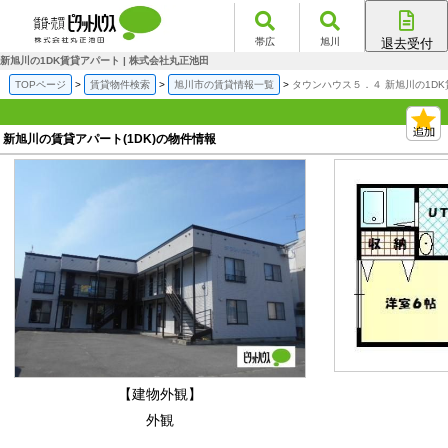
帯広
旭川
退去受付
帯広店
新旭川の1DK賃貸アパート | 株式会社丸正池田
旭川店
TOPページ
賃貸物件検索
旭川市の賃貸情報一覧
タウンハウス５．４ 新旭川の1D
新旭川の賃貸アパート(1DK)の物件情報
【建物外観】
外観