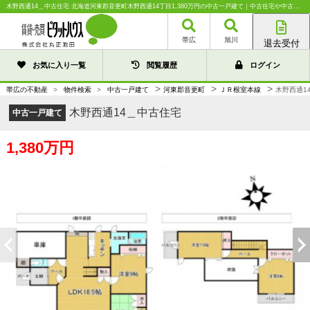
木野西通14＿中古住宅 北海道河東郡音更町木野西通14丁目1,380万円の中古一戸建て｜中古住宅や中古物件情報｜株式会社丸正池田
帯広
旭川
退去受付
帯広店
お気に入り一覧
閲覧履歴
ログイン
旭川店
>
>
>
帯広の不動産
>
物件検索
>
中古一戸建て
河東郡音更町
ＪＲ根室本線
木野西通1
木野西通14＿中古住宅
中古一戸建て
1,380万円