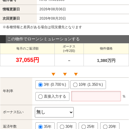
情報更新日
2026年08月06日
次回更新日
2026年08月20日
※各種情報と差異がある場合は現況優先となります
この物件でローンシミュレーションする
ボーナス
毎月のご返済額
物件価格
(×年2回)
37,055円
－
1,380万円
3年 (0.700％)
10年 (1.350％)
年利率
直接入力する
％
ボーナス払い
返済年数
35年
30年
25年
20年