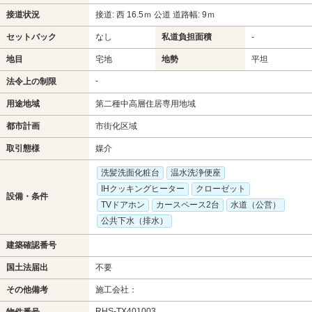
接道状況
接道: 西 16.5ｍ 公道 道路幅: 9ｍ
セットバック
なし
私道負担面積
-
地目
宅地
地勢
平坦
-
法令上の制限
用途地域
第二種中高層住居専用地域
都市計画
市街化区域
取引態様
媒介
洗髪洗面化粧台
温水洗浄便座
IHクッキングヒーター
クローゼット
設備・条件
TVドアホン
カースペース2台
水道（公営）
公共下水（排水）
建築確認番号
国土法届出
不要
その他備考
施工会社：
RHS-TX401003
物件番号