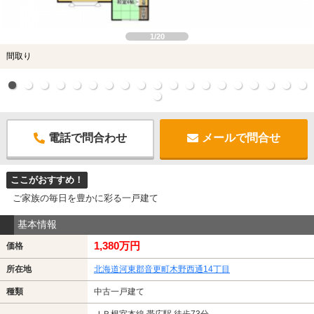
1/20
間取り
電話で問合わせ
メールで問合せ
ここがおすすめ！
ご家族の毎日を豊かに彩る一戸建て
基本情報
1,380万円
価格
所在地
北海道河東郡音更町木野西通14丁目
種類
中古一戸建て
ＪＲ根室本線 帯広駅 徒歩73分