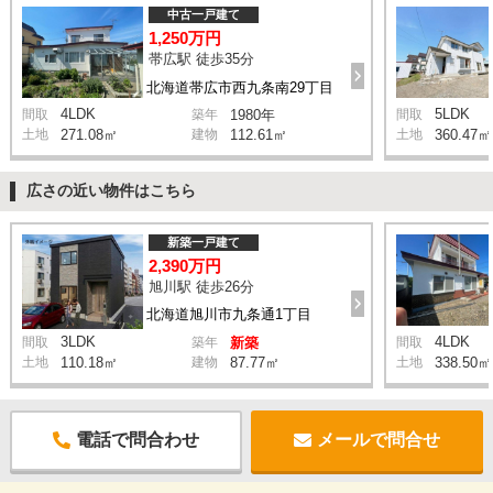
中古一戸建て
1,250万円
帯広駅 徒歩35分
北海道帯広市西九条南29丁目
4LDK
5LDK
間取
築年
1980年
間取
土地
271.08㎡
建物
112.61㎡
土地
360.47㎡
広さの近い物件はこちら
新築一戸建て
2,390万円
旭川駅 徒歩26分
北海道旭川市九条通1丁目
3LDK
4LDK
間取
築年
新築
間取
土地
110.18㎡
建物
87.77㎡
土地
338.50㎡
電話で問合わせ
メールで問合せ