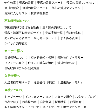
物件検索
帯広の賃貸
帯広の賃貸アパート
帯広の賃貸マンション
旭川の賃貸
旭川の賃貸アパート
旭川の賃貸マンション
お気に入りリスト
賃貸閲覧履歴
不動産売却について
不動産売却で選ばれる理由
空き家の売却について
帯広・旭川不動産売却サイト
売却実績一覧
売却の流れ
売却にかかる諸費用
高く売るポイント
よくある質問
クイック売却査定
オーナー様へ
賃貸管理について
空き家売却・管理
管理物件ギャラリー
リフォーム事例
住まいの購入の流れ
賃貸vs持ち家
住宅取得時にかかる諸費用
入居者様へ
入居者様専用ページ
退去受付（帯広）
退去受付（旭川）
当社について
トップページ
インフォメーション
スタッフ紹介
スタッフブログ
代表ブログ
お客様の声
会社概要
採用情報
お問合せ
個人情報の取扱いについて
サイトマップ
書式ダウンロード