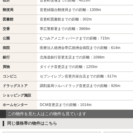
役所
音更町役場までの距離：4013m
郵便局
音更緑陽台郵便局までの距離：1309m
図書館
音更町図書館までの距離：302m
交番
帯広警察署までの距離：3969m
公園
むつみアメニティパークまでの距離：715m
病院
医療法人徳洲会帯広徳洲会病院までの距離：614m
銀行
北海道銀行音更支店までの距離：1098m
買物
ダイイチ音更店までの距離：1255m
コンビニ
セブンイレブン音更共栄台店までの距離：617m
ドラッグストア
調剤薬局ツルハドラッグ音更店までの距離：926m
ショッピング施設
ホームセンター
DCM音更店までの距離：1014m
この物件を見た人はこの物件も見ています
同じ価格帯の物件はこちら