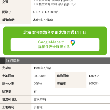
交通
ＪＲ根室本線 柏林台駅 徒歩82分
間取り
4LDK（LDK18.5帖）
構造/階数
木造/地上2階建
北海道河東郡音更町木野西通14丁目
詳細情報
完成年
1991年7月築
土地面積
251.95m²
建物面積
136.6㎡
60(%)
200(%)
建ぺい率
容積率
駐車場
有
現況/引渡し
空家/即時
土地権利
所有権