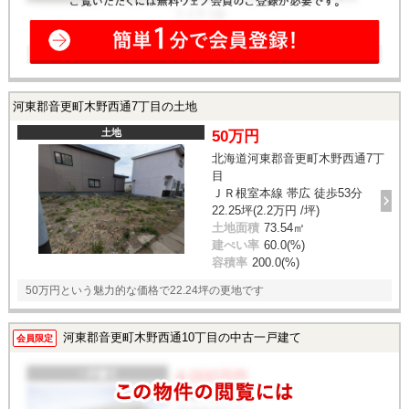
河東郡音更町木野西通7丁目の土地
土地
50万円
北海道河東郡音更町木野西通7丁
目
ＪＲ根室本線 帯広 徒歩53分
22.25坪(2.2万円 /坪)
土地面積
73.54㎡
建ぺい率
60.0(%)
容積率
200.0(%)
50万円という魅力的な価格で22.24坪の更地です
河東郡音更町木野西通10丁目の中古一戸建て
会員限定