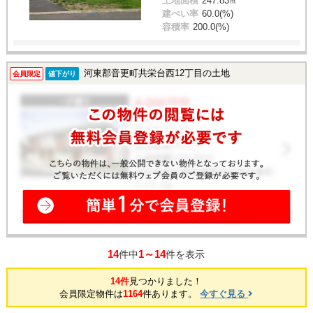
土地面積
247.83㎡
建ぺい率
60.0(%)
容積率
200.0(%)
河東郡音更町共栄台西12丁目の土地
会員限定
値下がり
14
1～14
件中
件を表示
14件
見つかりました！
会員限定物件は
1164
件あります。
今すぐ見る