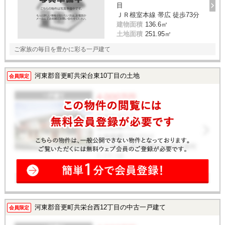
目
ＪＲ根室本線 帯広 徒歩73分
建物面積
136.6㎡
土地面積
251.95㎡
ご家族の毎日を豊かに彩る一戸建て
河東郡音更町共栄台東10丁目の土地
会員限定
河東郡音更町共栄台西12丁目の中古一戸建て
会員限定