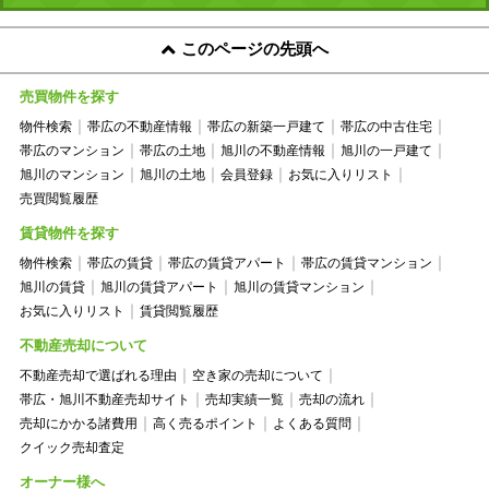
このページの先頭へ
売買物件を探す
物件検索
帯広の不動産情報
帯広の新築一戸建て
帯広の中古住宅
帯広のマンション
帯広の土地
旭川の不動産情報
旭川の一戸建て
旭川のマンション
旭川の土地
会員登録
お気に入りリスト
売買閲覧履歴
賃貸物件を探す
物件検索
帯広の賃貸
帯広の賃貸アパート
帯広の賃貸マンション
旭川の賃貸
旭川の賃貸アパート
旭川の賃貸マンション
お気に入りリスト
賃貸閲覧履歴
不動産売却について
不動産売却で選ばれる理由
空き家の売却について
帯広・旭川不動産売却サイト
売却実績一覧
売却の流れ
売却にかかる諸費用
高く売るポイント
よくある質問
クイック売却査定
オーナー様へ