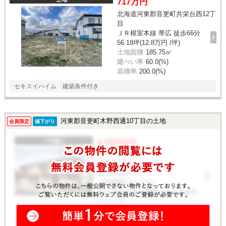
717万円
北海道河東郡音更町共栄台西12丁
目
ＪＲ根室本線 帯広 徒歩66分
56.19坪(12.8万円 /坪)
土地面積
185.75㎡
建ぺい率
60.0(%)
容積率
200.0(%)
セキスイハイム 建築条件付き
河東郡音更町木野西通10丁目の土地
会員限定
値下がり