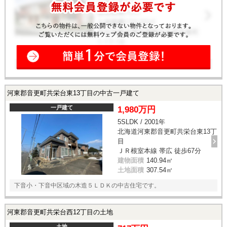
河東郡音更町共栄台東13丁目の中古一戸建て
一戸建て
1,980万円
5SLDK / 2001年
北海道河東郡音更町共栄台東13丁
目
ＪＲ根室本線 帯広 徒歩67分
建物面積
140.94㎡
土地面積
307.54㎡
下音小・下音中区域の木造５ＬＤＫの中古住宅です。
河東郡音更町共栄台西12丁目の土地
土地