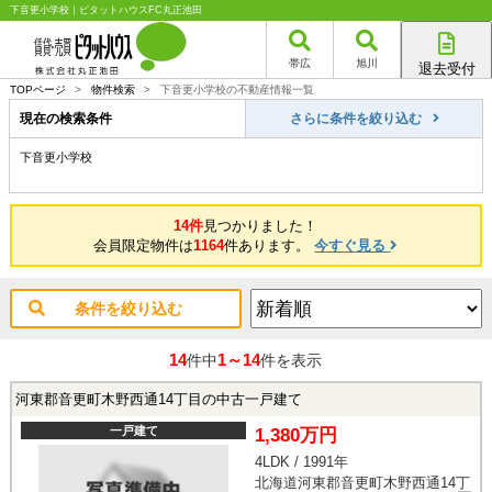
下音更小学校｜ピタットハウスFC丸正池田
帯広
旭川
退去受付
帯広店
TOPページ
>
物件検索
>
下音更小学校の不動産情報一覧
旭川店
現在の検索条件
さらに条件を絞り込む
下音更小学校
14件
見つかりました！
会員限定物件は
1164
件あります。
今すぐ見る
条件を絞り込む
14
1～14
件中
件を表示
河東郡音更町木野西通14丁目の中古一戸建て
一戸建て
1,380万円
4LDK / 1991年
北海道河東郡音更町木野西通14丁