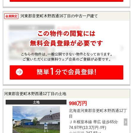
河東郡音更町木野西通16丁目の中古一戸建て
会員限定
河東郡音更町木野西通12丁目の土地
土地
998万円
北海道河東郡音更町木野西通12丁
目
ＪＲ根室本線 帯広 徒歩65分
74.97坪(13.3万円 /坪)