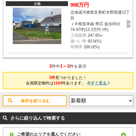
土地
998万円
北海道河東郡音更町木野西通12丁
目
ＪＲ根室本線 帯広 徒歩65分
74.97坪(13.3万円 /坪)
土地面積
247.83㎡
建ぺい率
60.0(%)
容積率
200.0(%)
3
1～3
件中
件を表示
3件
見つかりました！
会員限定物件は
1164
件あります。
今すぐ見る
条件を絞り込む
さらに絞り込んで検索する
ご希望のエリアを選んでください