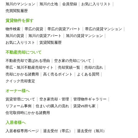
旭川のマンション
旭川の土地
会員登録
お気に入りリスト
売買閲覧履歴
賃貸物件を探す
物件検索
帯広の賃貸
帯広の賃貸アパート
帯広の賃貸マンション
旭川の賃貸
旭川の賃貸アパート
旭川の賃貸マンション
お気に入りリスト
賃貸閲覧履歴
不動産売却について
不動産売却で選ばれる理由
空き家の売却について
帯広・旭川不動産売却サイト
売却実績一覧
売却の流れ
売却にかかる諸費用
高く売るポイント
よくある質問
クイック売却査定
オーナー様へ
賃貸管理について
空き家売却・管理
管理物件ギャラリー
リフォーム事例
住まいの購入の流れ
賃貸vs持ち家
住宅取得時にかかる諸費用
入居者様へ
入居者様専用ページ
退去受付（帯広）
退去受付（旭川）