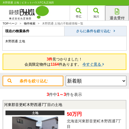
木野西通 土地｜ピタットハウスFC丸正池田
帯広
旭川
退去受付
帯広店
TOPページ
>
物件検索
>
木野西通 土地の不動産情報一覧
旭川店
現在の検索条件
さらに条件を絞り込む
木野西通 土地
3件
見つかりました！
会員限定物件は
1164
件あります。
今すぐ見る
条件を絞り込む
3
1～3
件中
件を表示
河東郡音更町木野西通7丁目の土地
土地
50万円
北海道河東郡音更町木野西通7丁
目