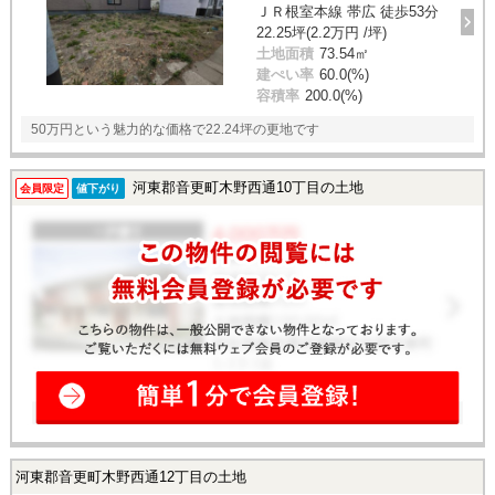
ＪＲ根室本線 帯広 徒歩53分
22.25坪(2.2万円 /坪)
土地面積
73.54㎡
建ぺい率
60.0(%)
容積率
200.0(%)
50万円という魅力的な価格で22.24坪の更地です
河東郡音更町木野西通10丁目の土地
会員限定
値下がり
河東郡音更町木野西通12丁目の土地