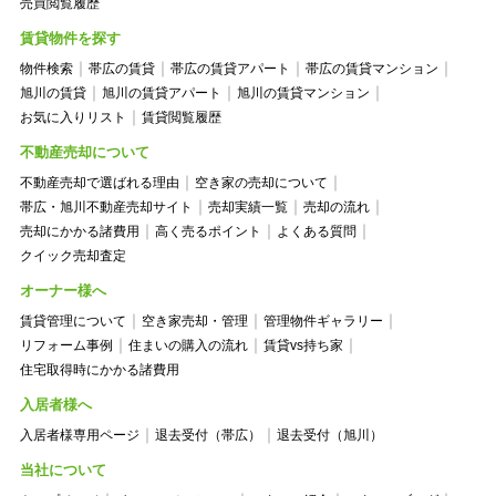
売買閲覧履歴
賃貸物件を探す
物件検索
帯広の賃貸
帯広の賃貸アパート
帯広の賃貸マンション
旭川の賃貸
旭川の賃貸アパート
旭川の賃貸マンション
お気に入りリスト
賃貸閲覧履歴
不動産売却について
不動産売却で選ばれる理由
空き家の売却について
帯広・旭川不動産売却サイト
売却実績一覧
売却の流れ
売却にかかる諸費用
高く売るポイント
よくある質問
クイック売却査定
オーナー様へ
賃貸管理について
空き家売却・管理
管理物件ギャラリー
リフォーム事例
住まいの購入の流れ
賃貸vs持ち家
住宅取得時にかかる諸費用
入居者様へ
入居者様専用ページ
退去受付（帯広）
退去受付（旭川）
当社について