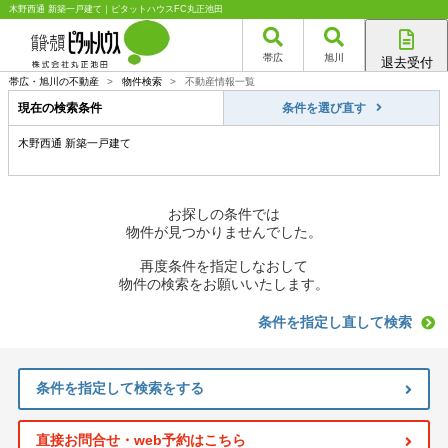
木野西通 新築一戸建て｜ピタットハウスFC丸正池田
帯広
旭川
退去受付
帯広店
帯広・旭川の不動産
>
物件検索
>
不動産情報一覧
旭川店
現在の検索条件
条件を選び直す
木野西通 新築一戸建て
お探しの条件では
物件が見つかりませんでした。
再度条件を指定しなおして
物件の検索をお願いいたします。
条件を指定し直して検索
条件を指定して検索をする
直接お問合せ・web予約はこちら