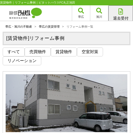
賃貸物件｜リフォーム事例｜ピタットハウスFC丸正池田
帯広
旭川
退去受付
帯広店
帯広・旭川の不動産
>
帯広の賃貸管理
>
リフォーム事例一覧
旭川店
[賃貸物件]リフォーム事例
すべて
売買物件
賃貸物件
空室対策
リノベーション