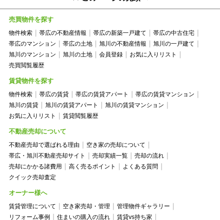
売買物件を探す
物件検索
帯広の不動産情報
帯広の新築一戸建て
帯広の中古住宅
帯広のマンション
帯広の土地
旭川の不動産情報
旭川の一戸建て
旭川のマンション
旭川の土地
会員登録
お気に入りリスト
売買閲覧履歴
賃貸物件を探す
物件検索
帯広の賃貸
帯広の賃貸アパート
帯広の賃貸マンション
旭川の賃貸
旭川の賃貸アパート
旭川の賃貸マンション
お気に入りリスト
賃貸閲覧履歴
不動産売却について
不動産売却で選ばれる理由
空き家の売却について
帯広・旭川不動産売却サイト
売却実績一覧
売却の流れ
売却にかかる諸費用
高く売るポイント
よくある質問
クイック売却査定
オーナー様へ
賃貸管理について
空き家売却・管理
管理物件ギャラリー
リフォーム事例
住まいの購入の流れ
賃貸vs持ち家