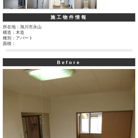
施工物件情報
所在地：旭川市永山
構造：木造
種別：アパート
面積：
Before