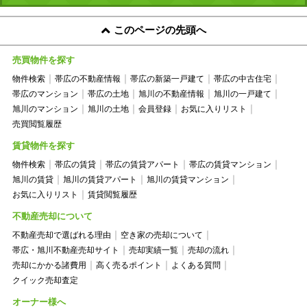
このページの先頭へ
売買物件を探す
物件検索
帯広の不動産情報
帯広の新築一戸建て
帯広の中古住宅
帯広のマンション
帯広の土地
旭川の不動産情報
旭川の一戸建て
旭川のマンション
旭川の土地
会員登録
お気に入りリスト
売買閲覧履歴
賃貸物件を探す
物件検索
帯広の賃貸
帯広の賃貸アパート
帯広の賃貸マンション
旭川の賃貸
旭川の賃貸アパート
旭川の賃貸マンション
お気に入りリスト
賃貸閲覧履歴
不動産売却について
不動産売却で選ばれる理由
空き家の売却について
帯広・旭川不動産売却サイト
売却実績一覧
売却の流れ
売却にかかる諸費用
高く売るポイント
よくある質問
クイック売却査定
オーナー様へ