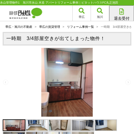
永山管理物件1 旭川市永山 木造 アパートリフォーム事例｜ピタットハウスFC丸正池田
帯広
旭川
退去受付
帯広店
帯広・旭川の不動産
>
帯広の賃貸管理
>
リフォーム事例一覧
>
一時期 3/4部屋空きが
旭川店
一時期 3/4部屋空きが出てしまった物件！