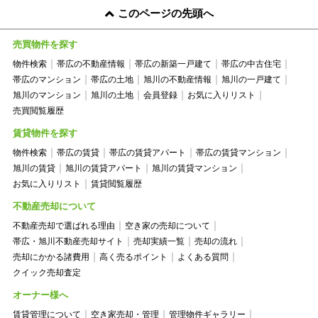
このページの先頭へ
売買物件を探す
物件検索
帯広の不動産情報
帯広の新築一戸建て
帯広の中古住宅
帯広のマンション
帯広の土地
旭川の不動産情報
旭川の一戸建て
旭川のマンション
旭川の土地
会員登録
お気に入りリスト
売買閲覧履歴
賃貸物件を探す
物件検索
帯広の賃貸
帯広の賃貸アパート
帯広の賃貸マンション
旭川の賃貸
旭川の賃貸アパート
旭川の賃貸マンション
お気に入りリスト
賃貸閲覧履歴
不動産売却について
不動産売却で選ばれる理由
空き家の売却について
帯広・旭川不動産売却サイト
売却実績一覧
売却の流れ
売却にかかる諸費用
高く売るポイント
よくある質問
クイック売却査定
オーナー様へ
賃貸管理について
空き家売却・管理
管理物件ギャラリー