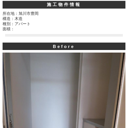
施工物件情報
所在地：旭川市豊岡
構造：木造
種別：アパート
面積：
Before