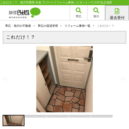
これだけ！？ 旭川市豊岡 木造 アパートリフォーム事例｜ピタットハウスFC丸正池田
帯広
旭川
退去受付
帯広店
帯広・旭川の不動産
>
帯広の賃貸管理
>
リフォーム事例一覧
>
これだけ！？
旭川店
これだけ！？